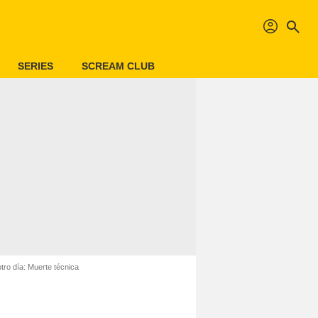
profil
search
SERIES
SCREAM CLUB
ro día: Muerte técnica