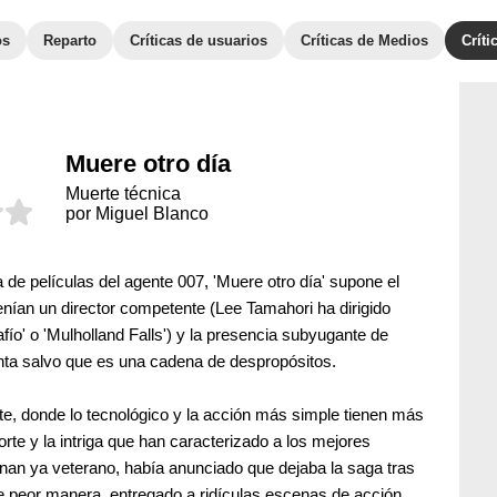
os
Reparto
Críticas de usuarios
Críticas de Medios
Crít
Muere otro día
Muerte técnica
por Miguel Blanco
de películas del agente 007, 'Muere otro día' supone el
enían un director competente (Lee Tamahori ha dirigido
fío' o 'Mulholland Falls') y la presencia subyugante de
inta salvo que es una cadena de despropósitos.
te, donde lo tecnológico y la acción más simple tienen más
porte y la intriga que han caracterizado a los mejores
snan ya veterano, había anunciado que dejaba la saga tras
e peor manera, entregado a ridículas escenas de acción,