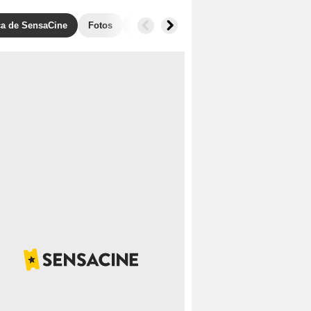
ica de SensaCine
Fotos
Banda sonora
Anécdotas
Taquill