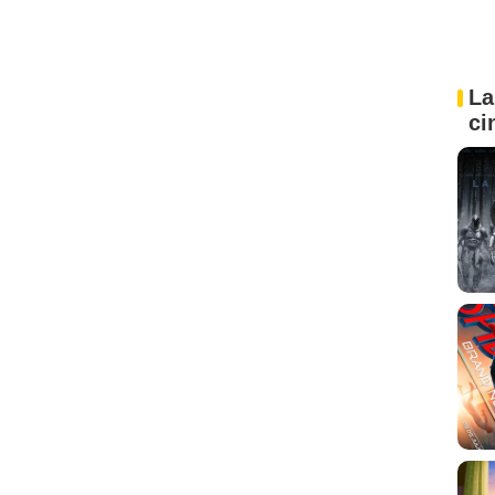
La
ci