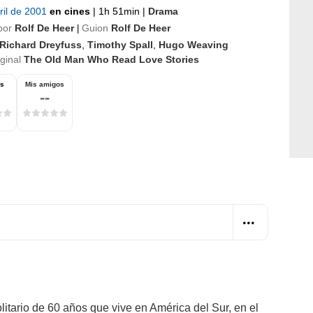
ril de 2001
en cines
|
1h 51min
|
Drama
por
Rolf De Heer
Guion
Rolf De Heer
|
Richard Dreyfuss
,
Timothy Spall
,
Hugo Weaving
iginal
The Old Man Who Read Love Stories
os
Mis amigos
--
itario de 60 años que vive en América del Sur, en el