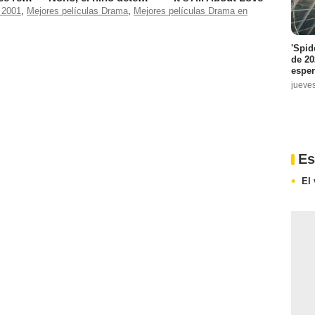
 2001
,
Mejores películas Drama
,
Mejores películas Drama en
'Spid
de 20
espe
jueve
Es
El