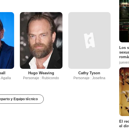
Los s
sexua
román
jueve
all
Hugo Weaving
Cathy Tyson
 Agalla
Personaje : Rubicondo
Personaje : Josefina
parto y Equipo técnico
El re
el di