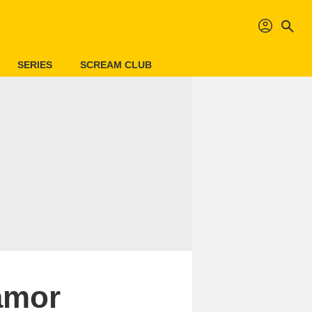
profil
search
SERIES
SCREAM CLUB
 amor