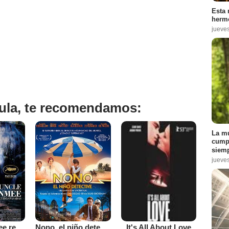
Esta 
hermo
jueve
ícula, te recomendamos:
La mu
cumpl
siemp
jueve
It's All About Love
Uncle Boonmee recuerda sus vidas pasadas
Nono, el niño detective