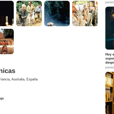
jueve
Hoy e
super
despi
jueve
nicas
Francia
,
Australia
,
España
aje