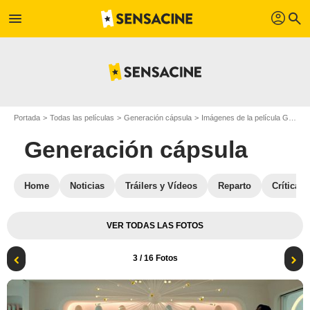
profil
menu
search
Portada
Todas las películas
Generación cápsula
Imágenes de la película Generación cápsula
Generación cápsula
Home
Noticias
Tráilers y Vídeos
Reparto
Críticas
VER TODAS LAS FOTOS
3
/ 16 Fotos