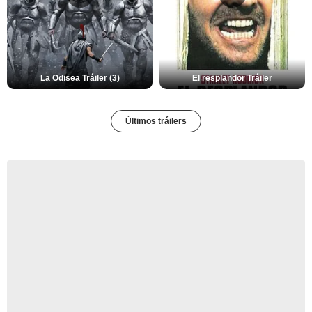
La Odisea Tráiler (3)
El resplandor Tráiler
Últimos tráilers