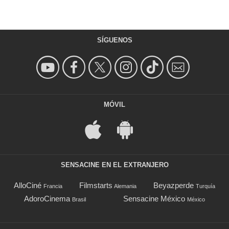
SÍGUENOS
MÓVIL
SENSACINE EN EL EXTRANJERO
AlloCiné
Filmstarts
Beyazperde
Francia
Alemania
Turquía
AdoroCinema
Sensacine México
Brasil
México