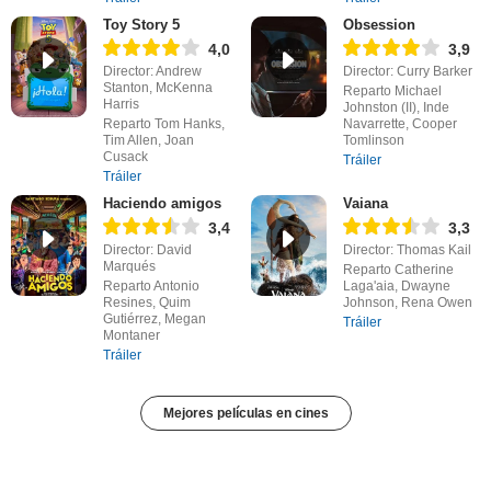
Toy Story 5
Obsession
4,0
3,9
Director: Andrew
Director: Curry Barker
Stanton, McKenna
Reparto Michael
Harris
Johnston (II), Inde
Reparto Tom Hanks,
Navarrette, Cooper
Tim Allen, Joan
Tomlinson
Cusack
Tráiler
Tráiler
Haciendo amigos
Vaiana
3,4
3,3
Director: David
Director: Thomas Kail
Marqués
Reparto Catherine
Reparto Antonio
Laga'aia, Dwayne
Resines, Quim
Johnson, Rena Owen
Gutiérrez, Megan
Tráiler
Montaner
Tráiler
Mejores películas en cines