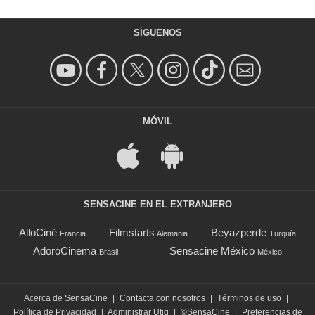
SÍGUENOS
MÓVIL
SENSACINE EN EL EXTRANJERO
AlloCiné
Filmstarts
Beyazperde
Francia
Alemania
Turquía
AdoroCinema
Sensacine México
Brasil
México
Acerca de SensaCine
|
Contacta con nosotros
|
Términos de uso
|
Política de Privacidad
|
Administrar Utiq
|
©SensaCine
|
Preferencias de