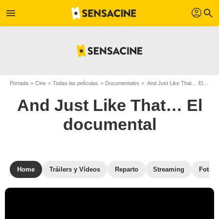
profil
menu
search
Portada
Cine
Todas las películas
Documentales
And Just Like That… El documental
And Just Like That… El
documental
Home
Tráilers y Vídeos
Reparto
Streaming
Fotos