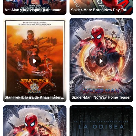
Ant-Man y la Avispa: Quantumanía Tráiler (2)
Spider-Man: Brand New Day Tráiler (3)
Star Trek II: la ira de Khan Tráiler VO
Spider-Man: No Way Home Teaser