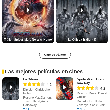
Tráiler 'Spider-Man: No Way Home'
La Odisea Tráiler (3)
Últimos tráilers
Las mejores películas en cines
La Odisea
Spider-Man: Brand
New Day
4,2
4,2
Director: Christopher
Nolan
Director: Destin Daniel
Cretton
Reparto Matt Damon,
Tom Holland, Anne
Reparto Tom Holland,
Hathaway
Zendaya, Sadie Sink
Tráiler
Tráiler