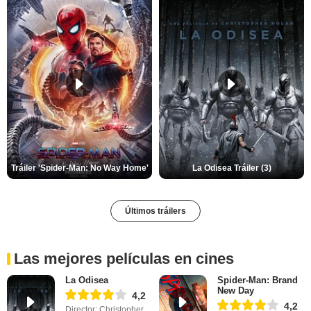
Tráiler 'Spider-Man: No Way Home'
La Odisea Tráiler (3)
Últimos tráilers
Las mejores películas en cines
La Odisea
Spider-Man: Brand
New Day
4,2
4,2
Director: Christopher