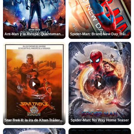
Ant-Man y la Avispa: Quantumanía Tráiler (2)
Spider-Man: Brand New Day Tráiler (3)
Star Trek II: la ira de Khan Tráiler VO
Spider-Man: No Way Home Teaser