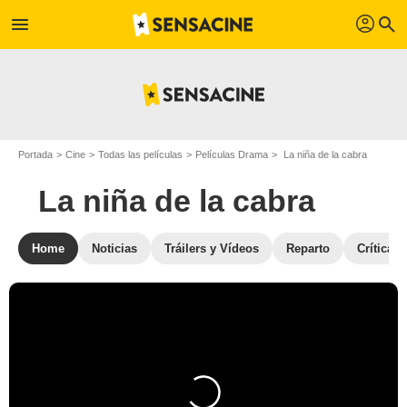
profil
menu
search
Portada
Cine
Todas las películas
Películas Drama
La niña de la cabra
La niña de la cabra
Home
Noticias
Tráilers y Vídeos
Reparto
Críticas