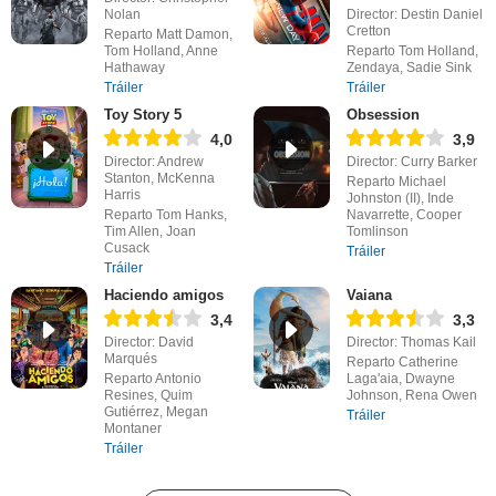
Nolan
Director: Destin Daniel
Cretton
Reparto Matt Damon,
Tom Holland, Anne
Reparto Tom Holland,
Hathaway
Zendaya, Sadie Sink
Tráiler
Tráiler
Toy Story 5
Obsession
4,0
3,9
Director: Andrew
Director: Curry Barker
Stanton, McKenna
Reparto Michael
Harris
Johnston (II), Inde
Reparto Tom Hanks,
Navarrette, Cooper
Tim Allen, Joan
Tomlinson
Cusack
Tráiler
Tráiler
Haciendo amigos
Vaiana
3,4
3,3
Director: David
Director: Thomas Kail
Marqués
Reparto Catherine
Reparto Antonio
Laga'aia, Dwayne
Resines, Quim
Johnson, Rena Owen
Gutiérrez, Megan
Tráiler
Montaner
Tráiler