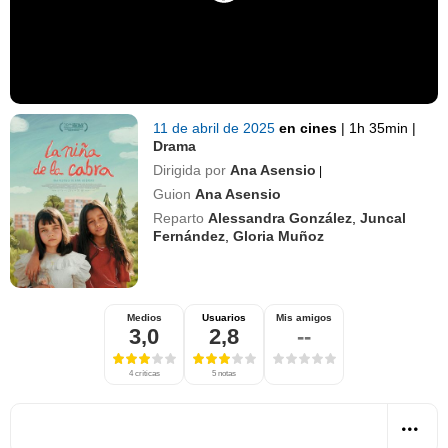
11 de abril de 2025
en cines
|
1h 35min
|
Drama
Dirigida por
Ana Asensio
|
Guion
Ana Asensio
Reparto
Alessandra González
,
Juncal
Fernández
,
Gloria Muñoz
Medios
Usuarios
Mis amigos
3,0
2,8
--
4 críticas
5 notas