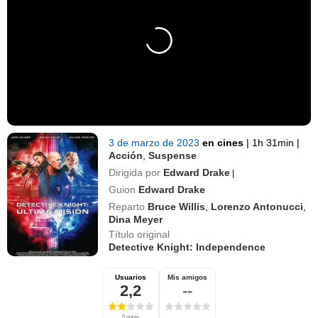
3 de marzo de 2023
en cines
|
1h 31min
|
Acción
,
Suspense
Dirigida por
Edward Drake
|
Guion
Edward Drake
Reparto
Bruce Willis
,
Lorenzo Antonucci
,
Dina Meyer
Título original
Detective Knight: Independence
Usuarios
Mis amigos
2,2
--
5 notas