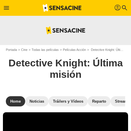
profil
menu
search
Portada
Cine
Todas las películas
Películas Acción
Detective Knight: Última misión
Detective Knight: Última
misión
Home
Noticias
Tráilers y Vídeos
Reparto
Streami