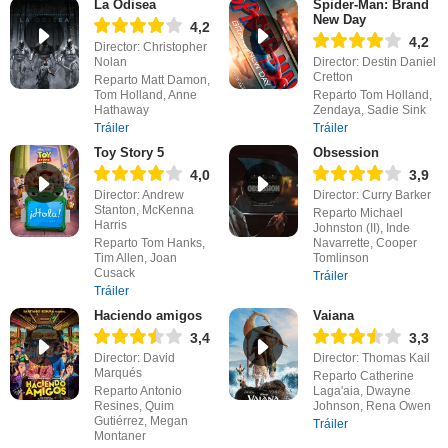
La Odisea
Spider-Man: Brand
New Day
4,2
4,2
Director: Christopher
Nolan
Director: Destin Daniel
Cretton
Reparto Matt Damon,
Tom Holland, Anne
Reparto Tom Holland,
Hathaway
Zendaya, Sadie Sink
Tráiler
Tráiler
Toy Story 5
Obsession
4,0
3,9
Director: Andrew
Director: Curry Barker
Stanton, McKenna
Reparto Michael
Harris
Johnston (II), Inde
Reparto Tom Hanks,
Navarrette, Cooper
Tim Allen, Joan
Tomlinson
Cusack
Tráiler
Tráiler
Haciendo amigos
Vaiana
3,4
3,3
Director: David
Director: Thomas Kail
Marqués
Reparto Catherine
Reparto Antonio
Laga'aia, Dwayne
Resines, Quim
Johnson, Rena Owen
Gutiérrez, Megan
Tráiler
Montaner