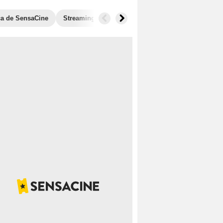
ica de SensaCine
Streaming
Fotos
Anécdotas