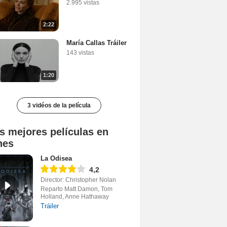
2.995 vistas
2:22
María Callas Tráiler
143 vistas
1:20
3 vidéos de la película
s mejores películas en
nes
La Odisea
4,2
Director: Christopher Nolan
Reparto Matt Damon, Tom
Holland, Anne Hathaway
Tráiler