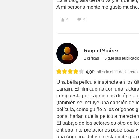
Es la biografía de la diva y al que le 
A mi personalmente me gustó mucho.
0
0
Raquel Suárez
1 críticas
Sigue sus publicaci
4,0
Publicada el 11 de febrero
Una bella película inspirada en los úl
Larraín. El film cuenta con una fact
compuesta por fragmentos de ópera d
(también se incluye una canción de re
película, como guiño a los orígenes g
por sí harían que la película merecier
El trabajo de los actores es otro de l
entrega interpretaciones poderosas y 
una Angelina Jolie en estado de gra