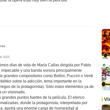
guste la opera está muy bien la película.
ones
 de 2025
timos días de vida de María Callas dirigida por Pablo
ura impecable y una banda sonora principalmente
e grandes compositores como Bellini, Puccini o Verdi
bétiko sobre la adicción, tema importante en la
riegos de la protagonista). Sólo estos elementos ya de
a un visionado.
os grandes puntos fuertes de la película. El elenco
Ví
matizadas, donde la protagonista, interpretada por
cia, aporta una enorme carga de humanidad al