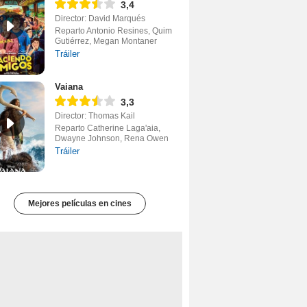
3,4
Director: David Marqués
Reparto Antonio Resines, Quim
Gutiérrez, Megan Montaner
Tráiler
Vaiana
3,3
Director: Thomas Kail
Reparto Catherine Laga'aia,
Dwayne Johnson, Rena Owen
Tráiler
Mejores películas en cines