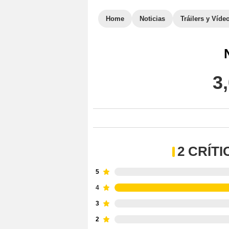
Home
Noticias
Tráilers y Víde
3
2 CRÍT
5
4
3
2