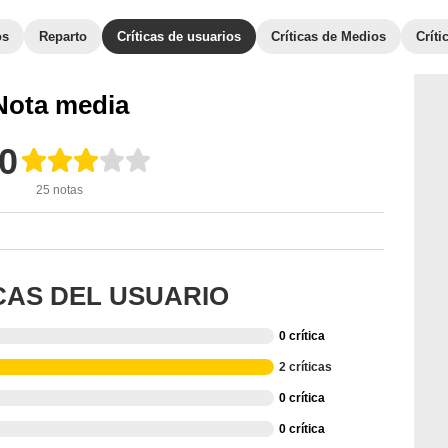
os
Reparto
Críticas de usuarios
Críticas de Medios
Crít
Nota media
,0
25 notas
ICAS DEL USUARIO
0 crítica
2 críticas
0 crítica
0 crítica