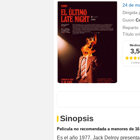
24 de m
Dirigida 
Guion
C
Reparto
Título or
Medio
3,5
1 crítica
Sinopsis
Pelicula no recomendada a menores de 16
Es el año 1977. Jack Delroy present