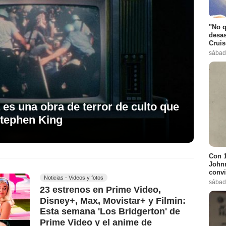
"No q
desas
Cruis
sábad
 es una obra de terror de culto que
Stephen King
Con 1
Johnn
convi
Noticias - Videos y fotos
sábad
23 estrenos en Prime Video,
Disney+, Max, Movistar+ y Filmin:
Esta semana 'Los Bridgerton' de
Prime Video y el anime de