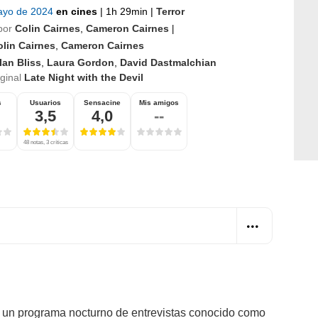
ayo de 2024
en cines
|
1h 29min
|
Terror
por
Colin Cairnes
,
Cameron Cairnes
|
olin Cairnes
,
Cameron Cairnes
Ian Bliss
,
Laura Gordon
,
David Dastmalchian
iginal
Late Night with the Devil
s
Usuarios
Sensacine
Mis amigos
3,5
4,0
--
48 notas, 3 críticas
a un programa nocturno de entrevistas conocido como