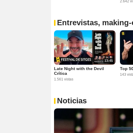
2.642 vi
Entrevistas, making-o
13:45
Late Night with the Devil
Top 50
Crítica
143 vist
1.561 vistas
Noticias