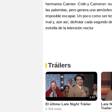
hermanos Cairnes -Colin y Cameron- nunca
las palomitas, pero genera una atmósfera
imposible escapar. Un poco como ser tes
mal y, aún así, disfrutar cada segundo de
estrella de la televisión noctur
Tráilers
1:53
El último Late Night Tráiler
Late N
Traile
2.309 vistas