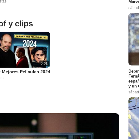
stas
Marve
sábad
f y clips
0:01
Debut
 Mejores Películas 2024
Ferná
as
españ
y un 
sábad