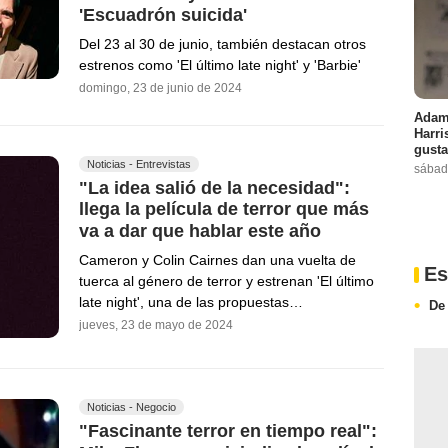
'Escuadrón suicida'
Del 23 al 30 de junio, también destacan otros
estrenos como 'El último late night' y 'Barbie'
domingo, 23 de junio de 2024
Adam 
Harri
gusta
Noticias - Entrevistas
sábad
"La idea salió de la necesidad":
llega la película de terror que más
va a dar que hablar este año
Cameron y Colin Cairnes dan una vuelta de
Es
tuerca al género de terror y estrenan 'El último
late night', una de las propuestas…
De
jueves, 23 de mayo de 2024
Noticias - Negocio
"Fascinante terror en tiempo real":