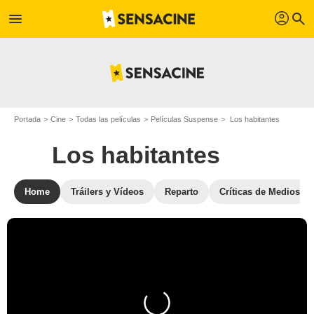
profil
menu
search
Portada
Cine
Todas las películas
Películas Suspense
Los habitantes
Los habitantes
Home
Tráilers y Vídeos
Reparto
Críticas de Medios