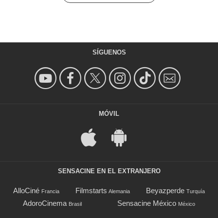
SÍGUENOS
MÓVIL
SENSACINE EN EL EXTRANJERO
AlloCiné
Filmstarts
Beyazperde
Francia
Alemania
Turquía
AdoroCinema
Sensacine México
Brasil
México