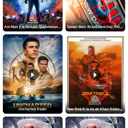
Ant-Man y la Avispa: Quantumanía Tráiler (2)
Spider-Man: Brand New Day Tráiler (3)
Uncharted Trailer
Star Trek II: la ira de Khan Tráiler VO