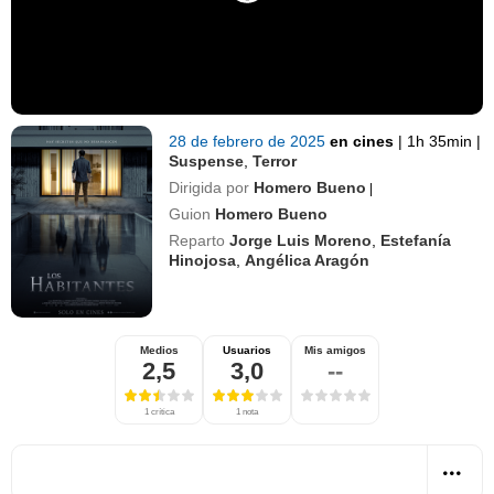
28 de febrero de 2025
en cines
|
1h 35min
|
Suspense
,
Terror
Dirigida por
Homero Bueno
|
Guion
Homero Bueno
Reparto
Jorge Luis Moreno
,
Estefanía
Hinojosa
,
Angélica Aragón
Medios
Usuarios
Mis amigos
2,5
3,0
--
1 crítica
1 nota