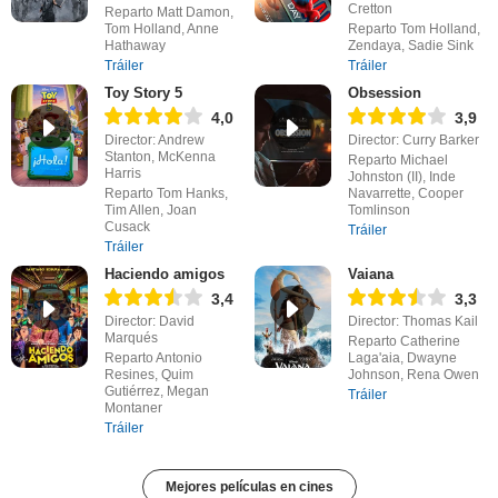
Cretton
Reparto Matt Damon,
Tom Holland, Anne
Reparto Tom Holland,
Hathaway
Zendaya, Sadie Sink
Tráiler
Tráiler
Toy Story 5
Obsession
4,0
3,9
Director: Andrew
Director: Curry Barker
Stanton, McKenna
Reparto Michael
Harris
Johnston (II), Inde
Reparto Tom Hanks,
Navarrette, Cooper
Tim Allen, Joan
Tomlinson
Cusack
Tráiler
Tráiler
Haciendo amigos
Vaiana
3,4
3,3
Director: David
Director: Thomas Kail
Marqués
Reparto Catherine
Reparto Antonio
Laga'aia, Dwayne
Resines, Quim
Johnson, Rena Owen
Gutiérrez, Megan
Tráiler
Montaner
Tráiler
Mejores películas en cines