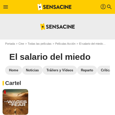
profil
menu
search
Portada
Cine
Todas las películas
Películas Acción
El salario del miedo
Galeria
El salario del miedo
Home
Noticias
Tráilers y Vídeos
Reparto
Críticas
Cartel