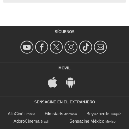
SÍGUENOS
MÓVIL
SENSACINE EN EL EXTRANJERO
AlloCiné
Filmstarts
Beyazperde
Francia
Alemania
Turquía
AdoroCinema
Sensacine México
Brasil
México