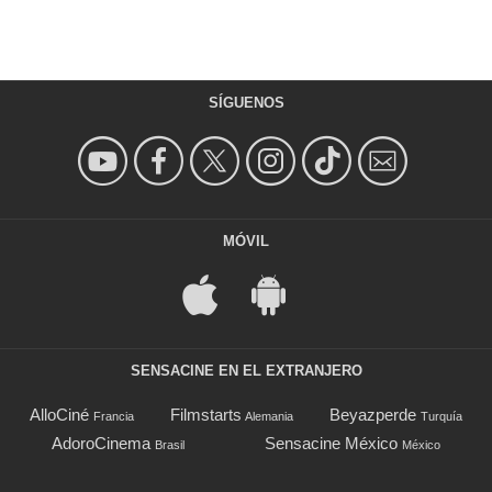
SÍGUENOS
MÓVIL
SENSACINE EN EL EXTRANJERO
AlloCiné
Filmstarts
Beyazperde
Francia
Alemania
Turquía
AdoroCinema
Sensacine México
Brasil
México