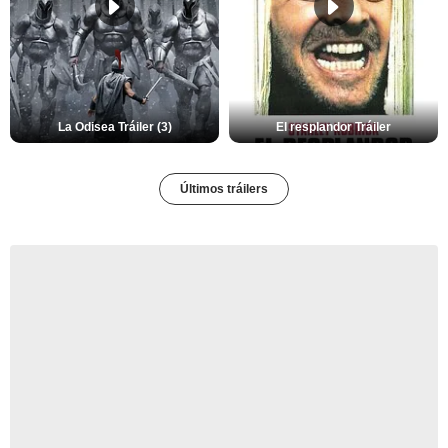
La Odisea Tráiler (3)
El resplandor Tráiler
Últimos tráilers