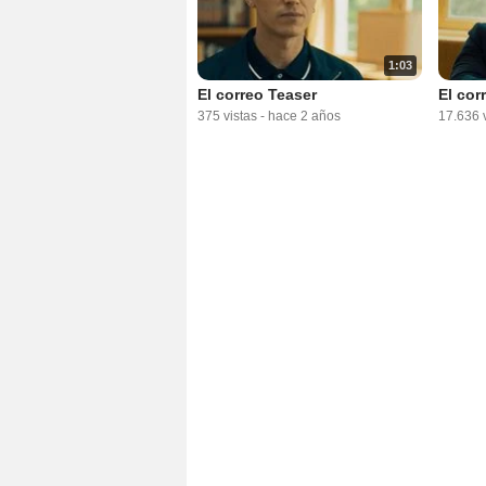
1:03
El correo Teaser
El corr
375 vistas
-
hace 2 años
17.636 v