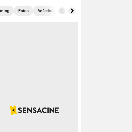
aming
Fotos
Anécdotas