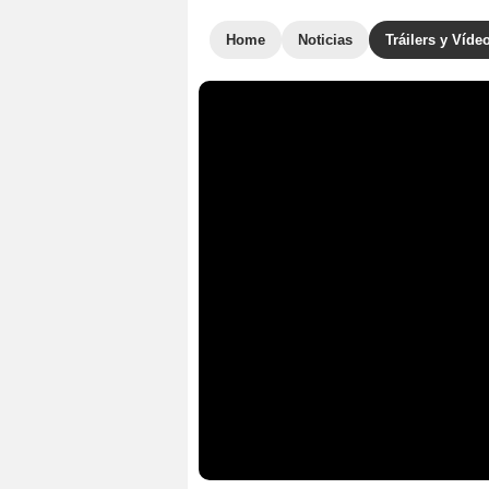
Home
Noticias
Tráilers y Víde