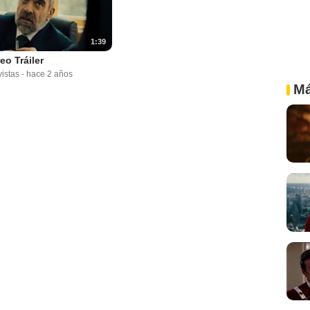
1:39
eo Tráiler
istas
-
hace 2 años
Má