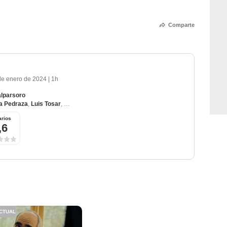
Comparte
de enero de 2024
|
1h
alparsoro
a Pedraza
,
Luis Tosar
,
Laura Sepul
,
Nourdin Batán
rios
,6
CTUAL