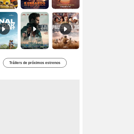
El final de Oak Street Tráiler
Cuentra atrás Tráiler
Palestina 36 Tráiler VOSE
Tráilers de próximos estrenos