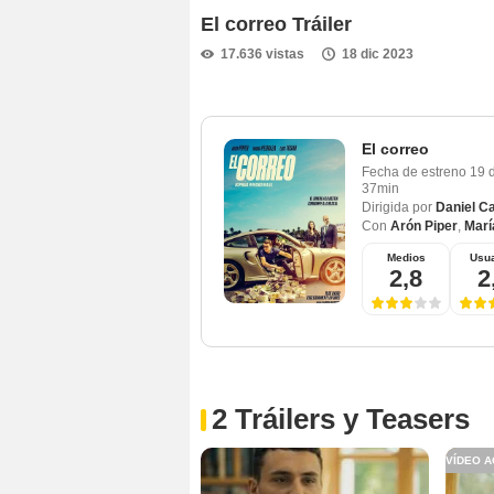
El correo Tráiler
17.636 vistas
18 dic 2023
El correo
Fecha de estreno
19 
37min
Dirigida por
Daniel C
Con
Arón Piper
,
Marí
Medios
Usua
2,8
2
2 Tráilers y Teasers
VÍDEO A