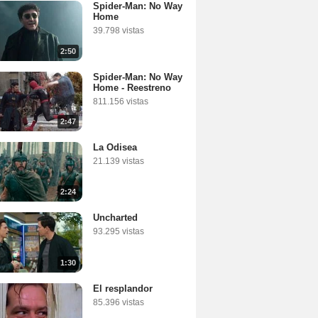
Spider-Man: No Way
Home
39.798 vistas
2:50
Spider-Man: No Way
Home - Reestreno
811.156 vistas
2:47
La Odisea
21.139 vistas
2:24
Uncharted
93.295 vistas
1:30
El resplandor
85.396 vistas