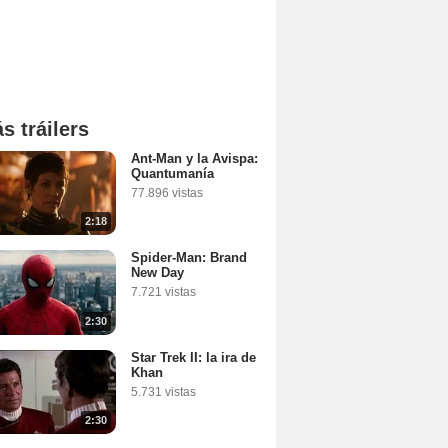
s tráilers
Ant-Man y la Avispa:
Quantumanía
77.896 vistas
2:18
Spider-Man: Brand
New Day
7.721 vistas
2:30
Star Trek II: la ira de
Khan
5.731 vistas
2:30