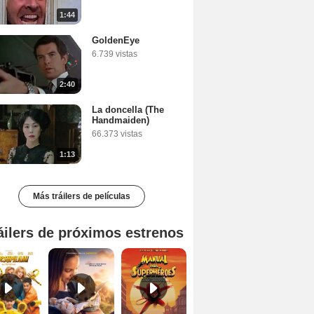
1:44
GoldenEye
6.739 vistas
2:40
La doncella (The
Handmaiden)
66.373 vistas
1:13
Más tráilers de películas
áilers de próximos estrenos
Marsupilami Tráiler
Kangaroo: Una aventura en Australia Tráiler
Manual para superhéroes: La máscara roja Tráiler