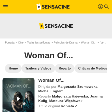
profil
menu
search
Portada
Cine
Todas las películas
Películas de Drama
Woman Of...
Ver Woman Of... en streaming
Woman Of...
Home
Tráilers y Vídeos
Reparto
Críticas de Medios
Woman Of...
Dirigida por
Malgorzata Szumowska
,
Michal Englert
Reparto
Malgorzata Hajewska
,
Joanna
Kulig
,
Mateusz Więcławek
Título original
Kobieta Z...