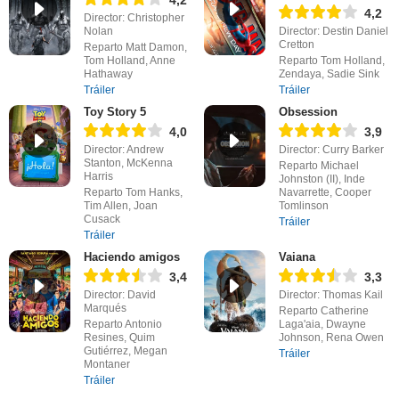
4,2
4,2
Director: Christopher
Nolan
Director: Destin Daniel
Cretton
Reparto Matt Damon,
Tom Holland, Anne
Reparto Tom Holland,
Hathaway
Zendaya, Sadie Sink
Tráiler
Tráiler
Toy Story 5
Obsession
4,0
3,9
Director: Andrew
Director: Curry Barker
Stanton, McKenna
Reparto Michael
Harris
Johnston (II), Inde
Reparto Tom Hanks,
Navarrette, Cooper
Tim Allen, Joan
Tomlinson
Cusack
Tráiler
Tráiler
Haciendo amigos
Vaiana
3,4
3,3
Director: David
Director: Thomas Kail
Marqués
Reparto Catherine
Reparto Antonio
Laga'aia, Dwayne
Resines, Quim
Johnson, Rena Owen
Gutiérrez, Megan
Tráiler
Montaner
Tráiler