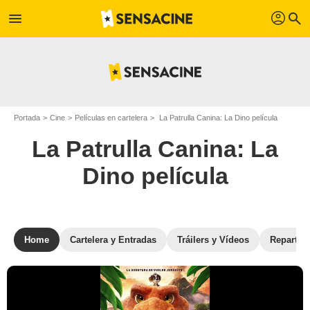
profil
menu
search
Portada
Cine
Películas en cartelera
La Patrulla Canina: La Dino película
La Patrulla Canina: La
Dino película
Home
Cartelera y Entradas
Tráilers y Vídeos
Reparto