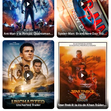
Ant-Man y la Avispa: Quantumanía Tráiler (2)
Spider-Man: Brand New Day Tráiler (3)
Uncharted Trailer
Star Trek II: la ira de Khan Tráiler VO