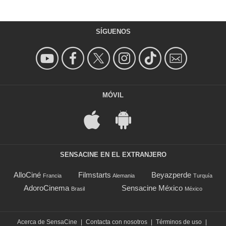
SÍGUENOS
MÓVIL
SENSACINE EN EL EXTRANJERO
AlloCiné
Filmstarts
Beyazperde
Francia
Alemania
Turquía
AdoroCinema
Sensacine México
Brasil
México
Acerca de SensaCine
|
Contacta con nosotros
|
Términos de uso
|