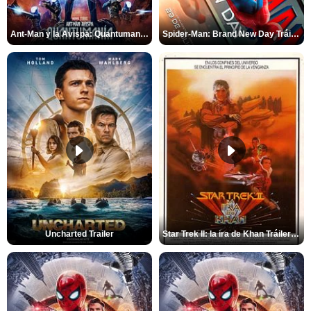
Ant-Man y la Avispa: Quantumanía Tráiler (2)
Spider-Man: Brand New Day Tráiler (3)
Uncharted Trailer
Star Trek II: la ira de Khan Tráiler VO