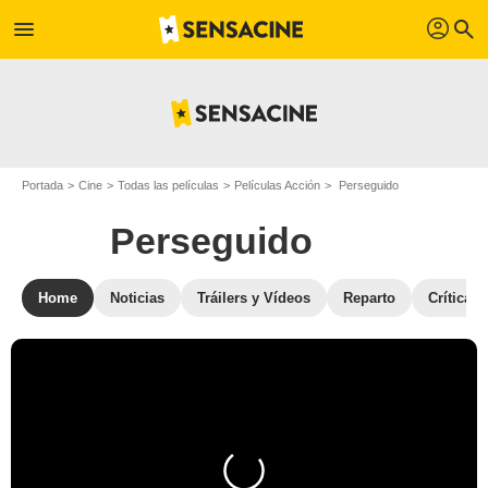
profil
menu
search
Portada
Cine
Todas las películas
Películas Acción
Perseguido
Perseguido
Home
Noticias
Tráilers y Vídeos
Reparto
Críticas