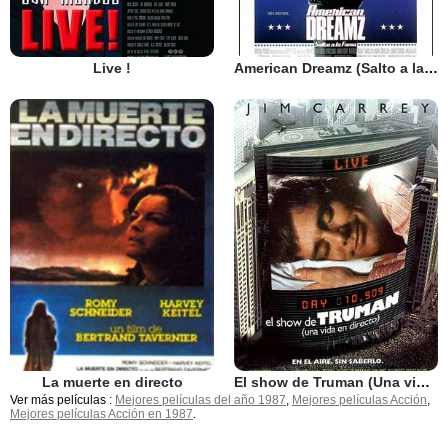
Live !
American Dreamz (Salto a la fama)
La muerte en directo
El show de Truman (Una vida en directo)
Ver más películas :
Mejores películas del año 1987
,
Mejores películas Acción
,
Mejores películas Acción en 1987
.