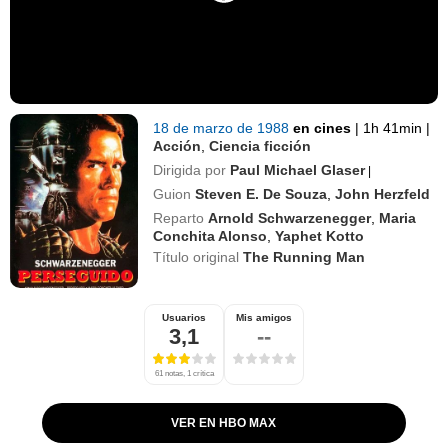
18 de marzo de 1988
en cines
|
1h 41min
|
Acción
,
Ciencia ficción
Dirigida por
Paul Michael Glaser
|
Guion
Steven E. De Souza
,
John Herzfeld
Reparto
Arnold Schwarzenegger
,
Maria
Conchita Alonso
,
Yaphet Kotto
Título original
The Running Man
Usuarios
Mis amigos
3,1
--
61 notas, 1 crítica
VER EN HBO MAX