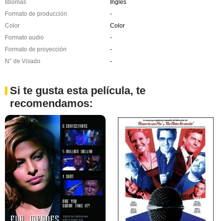
Idiomas
Inglés
Formato de producción
-
Color
Color
Formato audio
-
Formato de proyección
-
N° de Visado
-
Si te gusta esta película, te
recomendamos: