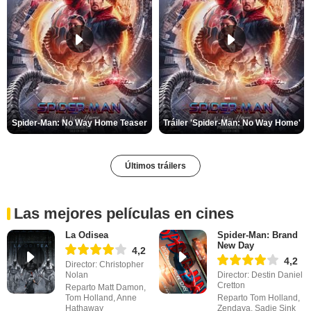
Spider-Man: No Way Home Teaser
Tráiler 'Spider-Man: No Way Home'
Últimos tráilers
Las mejores películas en cines
La Odisea
Spider-Man: Brand
New Day
4,2
4,2
Director: Christopher
Nolan
Director: Destin Daniel
Cretton
Reparto Matt Damon,
Tom Holland, Anne
Reparto Tom Holland,
Hathaway
Zendaya, Sadie Sink