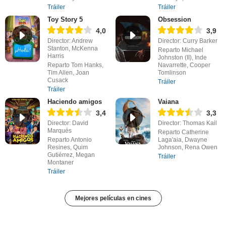
Tráiler
Tráiler
Toy Story 5
Obsession
4,0
3,9
Director: Andrew
Director: Curry Barker
Stanton, McKenna
Reparto Michael
Harris
Johnston (II), Inde
Reparto Tom Hanks,
Navarrette, Cooper
Tim Allen, Joan
Tomlinson
Cusack
Tráiler
Tráiler
Haciendo amigos
Vaiana
3,4
3,3
Director: David
Director: Thomas Kail
Marqués
Reparto Catherine
Reparto Antonio
Laga'aia, Dwayne
Resines, Quim
Johnson, Rena Owen
Gutiérrez, Megan
Tráiler
Montaner
Tráiler
Mejores películas en cines