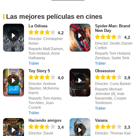
Las mejores películas en cines
La Odisea
Spider-Man: Brand
New Day
4,2
4,2
Director: Christopher
Nolan
Director: Destin Daniel
Cretton
Reparto Matt Damon,
Tom Holland, Anne
Reparto Tom Holland,
Hathaway
Zendaya, Sadie Sink
Tráiler
Tráiler
Toy Story 5
Obsession
4,0
3,9
Director: Andrew
Director: Curry Barker
Stanton, McKenna
Reparto Michael
Harris
Johnston (II), Inde
Reparto Tom Hanks,
Navarrette, Cooper
Tim Allen, Joan
Tomlinson
Cusack
Tráiler
Tráiler
Haciendo amigos
Vaiana
3,4
3,3
Director: David
Director: Thomas Kail