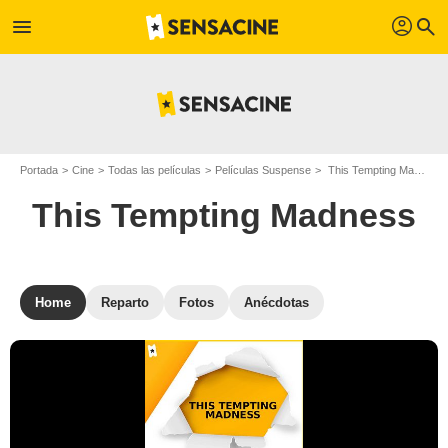
profil
menu
search
Portada
Cine
Todas las películas
Películas Suspense
This Tempting Madness
This Tempting Madness
Home
Reparto
Fotos
Anécdotas