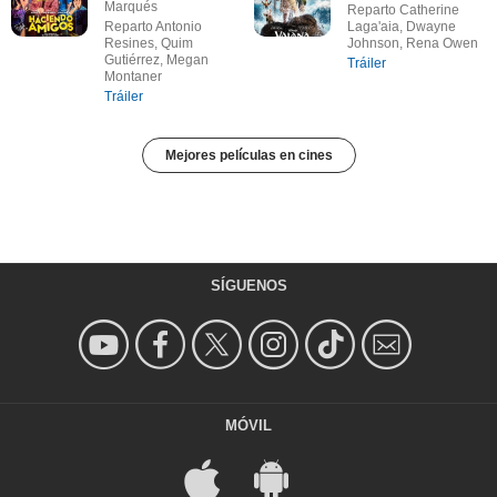
Marqués
Reparto Catherine
Reparto Antonio
Laga'aia, Dwayne
Resines, Quim
Johnson, Rena Owen
Gutiérrez, Megan
Tráiler
Montaner
Tráiler
Mejores películas en cines
SÍGUENOS
MÓVIL