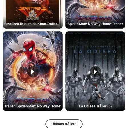
Star Trek II: la ira de Khan Tráiler VO
Spider-Man: No Way Home Teaser
Tráiler 'Spider-Man: No Way Home'
La Odisea Tráiler (3)
Últimos tráilers