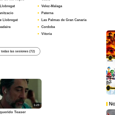
 Llobregat
Velez-Malaga
anitzacio
Paterna
e Llobregat
Las Palmas de Gran Canaria
uadaira
Cordoba
Vitoria
 todas las sesiones (72)
No
1:23
 querido Teaser