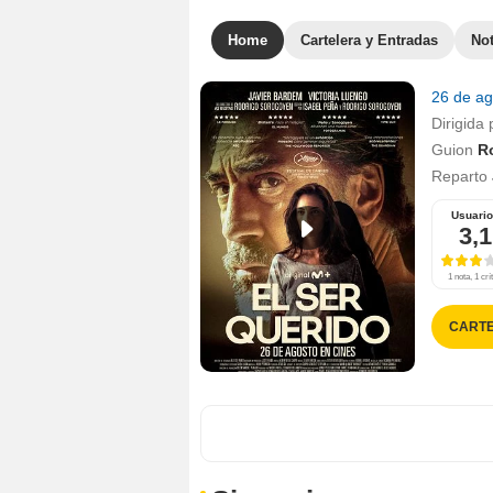
Home
Cartelera y Entradas
Not
26 de a
Dirigida 
Guion
R
Reparto
Usuari
3,1
1 nota, 1 crí
CARTE