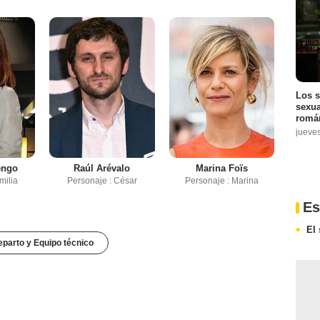
Los s
sexua
román
jueve
engo
Raúl Arévalo
Marina Foïs
milia
Personaje : César
Personaje : Marina
Es
El
parto y Equipo técnico