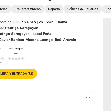
icias
Tráilers y Vídeos
Reparto
Críticas de usuarios
Fot
gosto de 2026
en cines
|
2h 15min
|
Drama
por
Rodrigo Sorogoyen
|
odrigo Sorogoyen
,
Isabel Peña
Javier Bardem
,
Victoria Luengo
,
Raúl Arévalo
os
Mis amigos
--
tica
LERA Y ENTRADA (72)