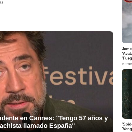
as
James
'Avat
'Fueg
vierne
ndente en Cannes: "Tengo 57 años y
'Spid
achista llamado España"
'Veng