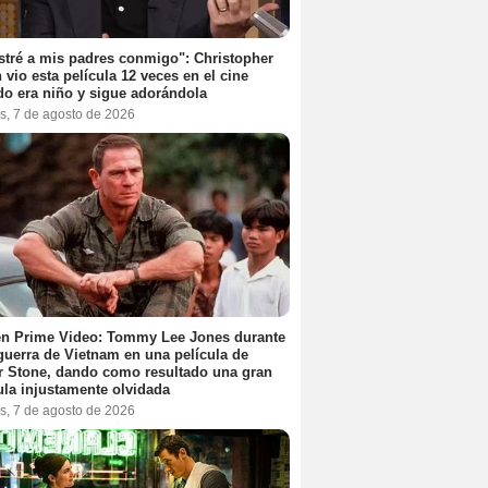
stré a mis padres conmigo": Christopher
 vio esta película 12 veces en el cine
o era niño y sigue adorándola
s, 7 de agosto de 2026
en Prime Video: Tommy Lee Jones durante
 guerra de Vietnam en una película de
r Stone, dando como resultado una gran
ula injustamente olvidada
s, 7 de agosto de 2026