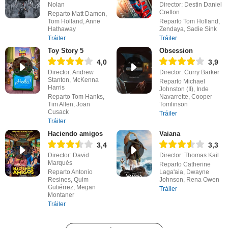
Nolan
Director: Destin Daniel
Cretton
Reparto Matt Damon,
Tom Holland, Anne
Reparto Tom Holland,
Hathaway
Zendaya, Sadie Sink
Tráiler
Tráiler
Toy Story 5
Obsession
4,0
3,9
Director: Andrew
Director: Curry Barker
Stanton, McKenna
Reparto Michael
Harris
Johnston (II), Inde
Reparto Tom Hanks,
Navarrette, Cooper
Tim Allen, Joan
Tomlinson
Cusack
Tráiler
Tráiler
Haciendo amigos
Vaiana
3,4
3,3
Director: David
Director: Thomas Kail
Marqués
Reparto Catherine
Reparto Antonio
Laga'aia, Dwayne
Resines, Quim
Johnson, Rena Owen
Gutiérrez, Megan
Tráiler
Montaner
Tráiler