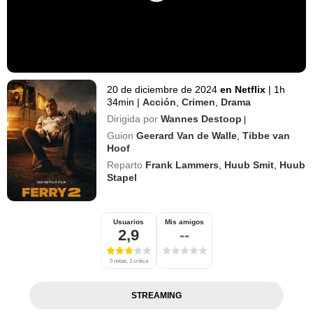
20 de diciembre de 2024
en Netflix
|
1h
34min
|
Acción
,
Crimen
,
Drama
Dirigida por
Wannes Destoop
|
Guion
Geerard Van de Walle
,
Tibbe van
Hoof
Reparto
Frank Lammers
,
Huub Smit
,
Huub
Stapel
Usuarios
Mis amigos
2,9
--
5 notas, 1 crítica
STREAMING