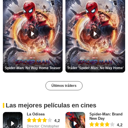
Spider-Man: No Way Home Teaser
Tráiler 'Spider-Man: No Way Home'
Últimos tráilers
Las mejores películas en cines
La Odisea
Spider-Man: Brand
New Day
4,2
4,2
Director: Christopher