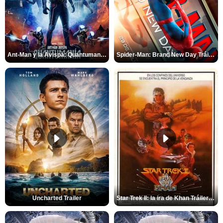
Ant-Man y la Avispa: Quantumanía Tráiler (2)
Spider-Man: Brand New Day Tráiler (3)
Uncharted Trailer
Star Trek II: la ira de Khan Tráiler VO