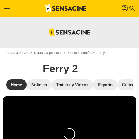
profil
menu
search
Portada
Cine
Todas las películas
Películas Acción
Ferry 2
Ferry 2
Home
Noticias
Tráilers y Vídeos
Reparto
Críticas