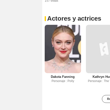
157 vistas
Actores y actrices
Dakota Fanning
Kathryn Hu
Personaje : Polly
Personaje : Th
Re