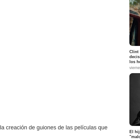
Clint
decis
los h
vierne
 la creación de guiones de las películas que
El hi
"mald