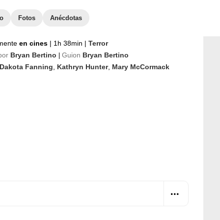
to
Fotos
Anécdotas
mente
en cines
|
1h 38min
|
Terror
por
Bryan Bertino
Guion
Bryan Bertino
|
Dakota Fanning
,
Kathryn Hunter
,
Mary McCormack