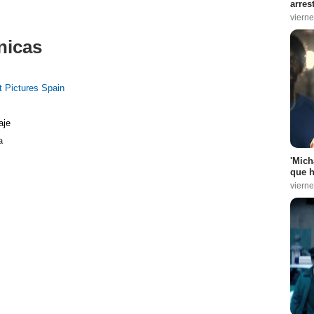
arres
vierne
nicas
 Pictures Spain
aje
a
'Mich
que h
vierne