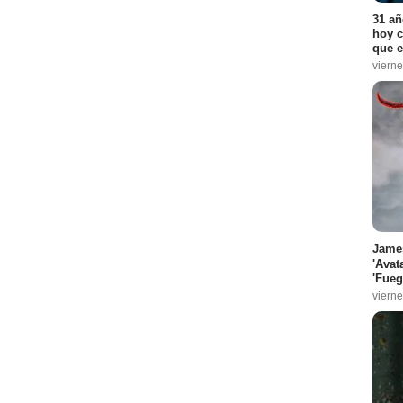
31 añ
hoy c
que e
vierne
James
'Avat
'Fueg
vierne