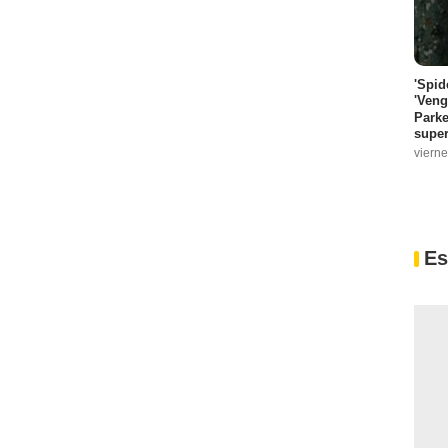
'Spid
'Veng
Parke
super
vierne
Es