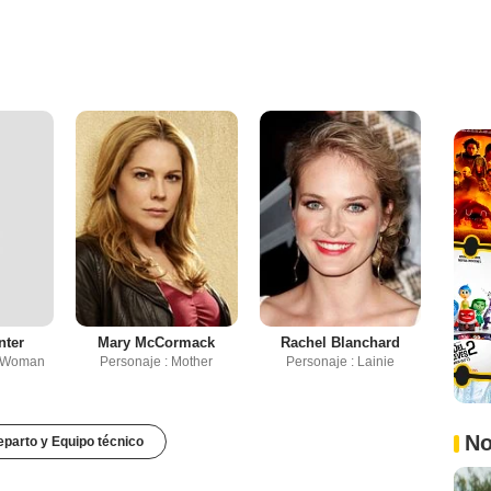
nter
Mary McCormack
Rachel Blanchard
e Woman
Personaje : Mother
Personaje : Lainie
No
parto y Equipo técnico