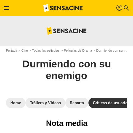
profil
menu
search
Portada
Cine
Todas las películas
Películas de Drama
Durmiendo con su enemigo
Durmiendo con su
enemigo
Home
Tráilers y Vídeos
Reparto
Críticas de usuarios
Nota media