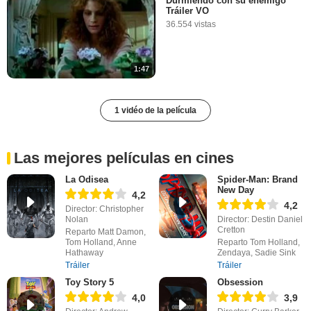
Durmiendo con su enemigo
Tráiler VO
36.554 vistas
1:47
1 vidéo de la película
Las mejores películas en cines
La Odisea
Spider-Man: Brand
New Day
4,2
4,2
Director: Christopher
Nolan
Director: Destin Daniel
Cretton
Reparto Matt Damon,
Tom Holland, Anne
Reparto Tom Holland,
Hathaway
Zendaya, Sadie Sink
Tráiler
Tráiler
Toy Story 5
Obsession
4,0
3,9