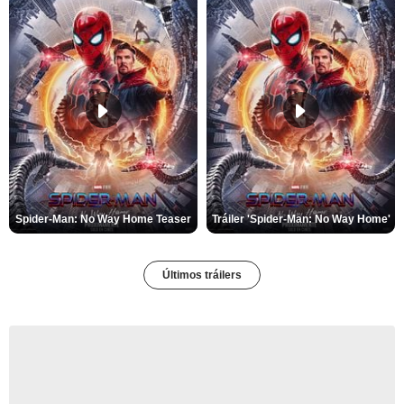
Spider-Man: No Way Home Teaser
Tráiler 'Spider-Man: No Way Home'
Últimos tráilers