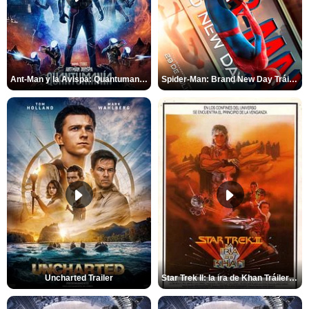
Ant-Man y la Avispa: Quantumanía Tráiler (2)
Spider-Man: Brand New Day Tráiler (3)
Uncharted Trailer
Star Trek II: la ira de Khan Tráiler VO