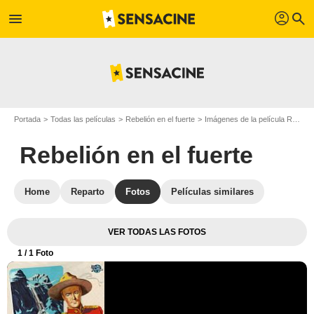
profil
menu
search
Portada
Todas las películas
Rebelión en el fuerte
Imágenes de la película Rebelión en el fuerte
Rebelión en el fuerte
Home
Reparto
Fotos
Películas similares
VER TODAS LAS FOTOS
1
/ 1 Foto