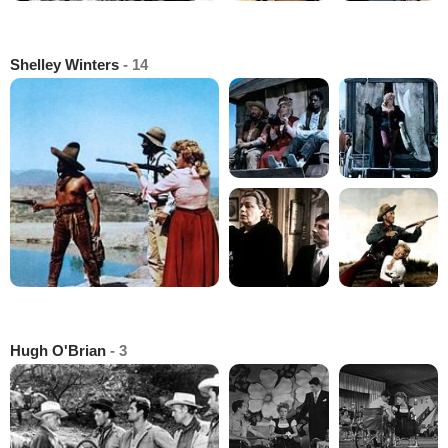
Shelley Winters
- 14
Hugh O'Brian
- 3