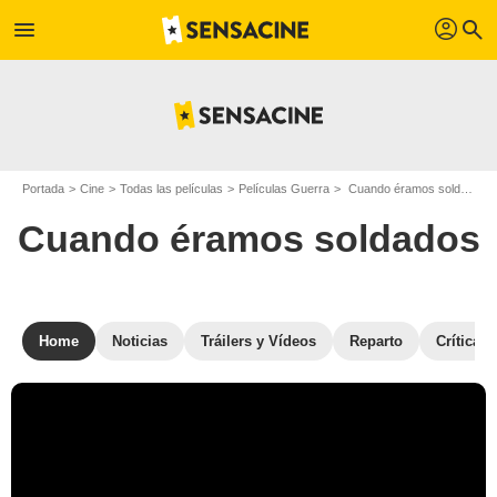
profil
menu
search
Portada
Cine
Todas las películas
Películas Guerra
Cuando éramos soldados
Cuando éramos soldados
Home
Noticias
Tráilers y Vídeos
Reparto
Críticas