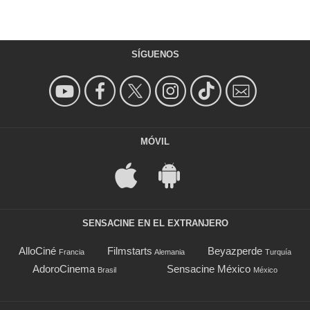
SÍGUENOS
MÓVIL
SENSACINE EN EL EXTRANJERO
AlloCiné
Filmstarts
Beyazperde
Francia
Alemania
Turquía
AdoroCinema
Sensacine México
Brasil
México