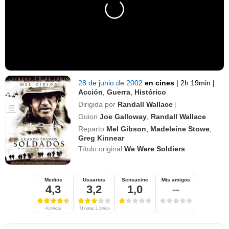
28 de junio de 2002
en cines
|
2h 19min
|
Acción
,
Guerra
,
Histórico
Dirigida por
Randall Wallace
|
Guion
Joe Galloway
,
Randall Wallace
Reparto
Mel Gibson
,
Madeleine Stowe
,
Greg Kinnear
Título original
We Were Soldiers
Medios
Usuarios
Sensacine
Mis amigos
4,3
3,2
1,0
--
4 críticas
71 notas, 1 crítica