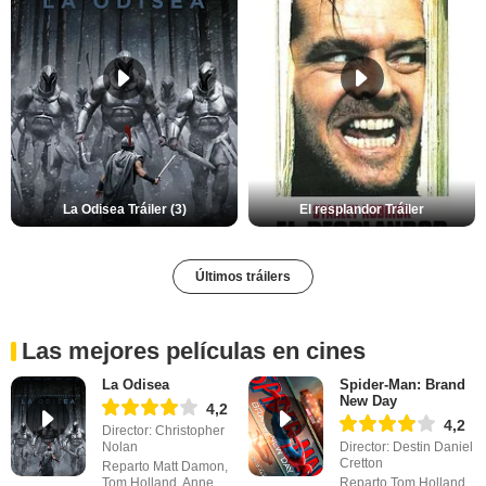
La Odisea Tráiler (3)
El resplandor Tráiler
Últimos tráilers
Las mejores películas en cines
La Odisea
Spider-Man: Brand
New Day
4,2
4,2
Director: Christopher
Nolan
Director: Destin Daniel
Cretton
Reparto Matt Damon,
Tom Holland, Anne
Reparto Tom Holland,