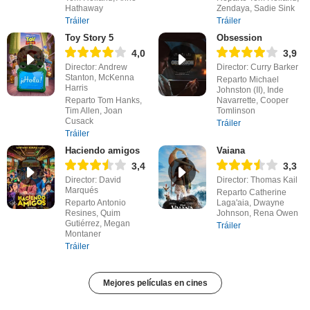
Hathaway
Zendaya, Sadie Sink
Tráiler
Tráiler
Toy Story 5
Obsession
4,0
3,9
Director: Andrew
Director: Curry Barker
Stanton, McKenna
Reparto Michael
Harris
Johnston (II), Inde
Reparto Tom Hanks,
Navarrette, Cooper
Tim Allen, Joan
Tomlinson
Cusack
Tráiler
Tráiler
Haciendo amigos
Vaiana
3,4
3,3
Director: David
Director: Thomas Kail
Marqués
Reparto Catherine
Reparto Antonio
Laga'aia, Dwayne
Resines, Quim
Johnson, Rena Owen
Gutiérrez, Megan
Tráiler
Montaner
Tráiler
Mejores películas en cines