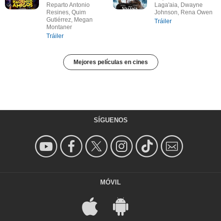
Reparto Antonio
Laga'aia, Dwayne
Resines, Quim
Johnson, Rena Owen
Gutiérrez, Megan
Tráiler
Montaner
Tráiler
Mejores películas en cines
SÍGUENOS
MÓVIL