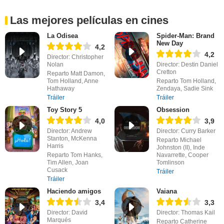
Las mejores películas en cines
La Odisea
Spider-Man: Brand
New Day
4,2
4,2
Director: Christopher
Nolan
Director: Destin Daniel
Cretton
Reparto Matt Damon,
Tom Holland, Anne
Reparto Tom Holland,
Hathaway
Zendaya, Sadie Sink
Tráiler
Tráiler
Toy Story 5
Obsession
4,0
3,9
Director: Andrew
Director: Curry Barker
Stanton, McKenna
Reparto Michael
Harris
Johnston (II), Inde
Reparto Tom Hanks,
Navarrette, Cooper
Tim Allen, Joan
Tomlinson
Cusack
Tráiler
Tráiler
Haciendo amigos
Vaiana
3,4
3,3
Director: David
Director: Thomas Kail
Marqués
Reparto Catherine