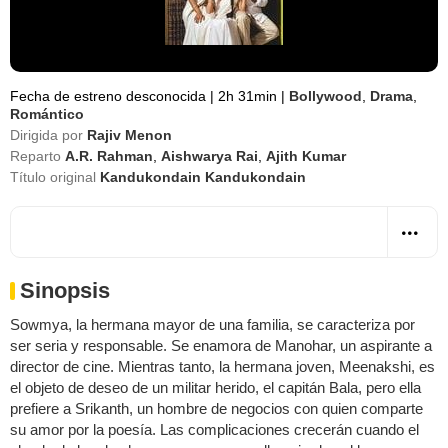
Fecha de estreno desconocida
|
2h 31min
|
Bollywood
,
Drama
,
Romántico
Dirigida por
Rajiv Menon
Reparto
A.R. Rahman
,
Aishwarya Rai
,
Ajith Kumar
Título original
Kandukondain Kandukondain
Sinopsis
Sowmya, la hermana mayor de una familia, se caracteriza por
ser seria y responsable. Se enamora de Manohar, un aspirante a
director de cine. Mientras tanto, la hermana joven, Meenakshi, es
el objeto de deseo de un militar herido, el capitán Bala, pero ella
prefiere a Srikanth, un hombre de negocios con quien comparte
su amor por la poesía. Las complicaciones crecerán cuando el