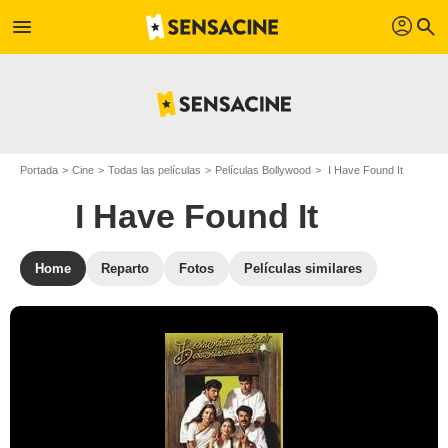
profil
menu
search
Portada
Cine
Todas las películas
Películas Bollywood
I Have Found It
I Have Found It
Home
Reparto
Fotos
Películas similares