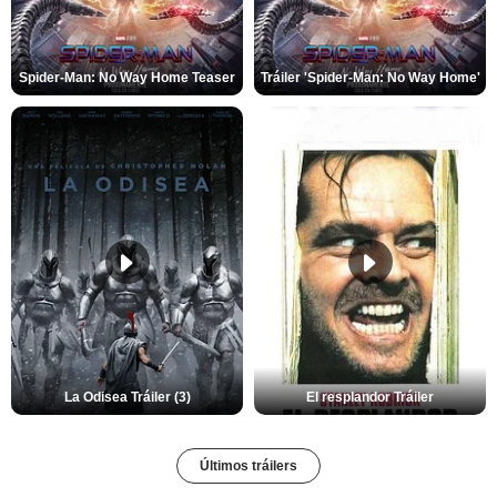
Spider-Man: No Way Home Teaser
Tráiler 'Spider-Man: No Way Home'
La Odisea Tráiler (3)
El resplandor Tráiler
Últimos tráilers