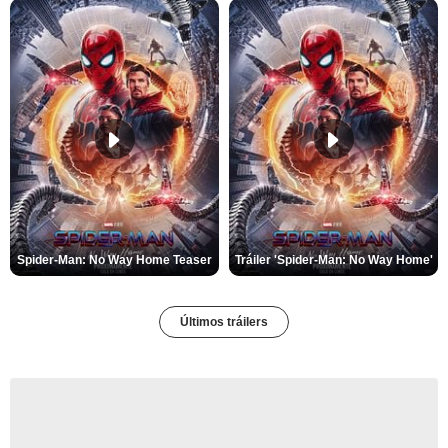
Spider-Man: No Way Home Teaser
Tráiler 'Spider-Man: No Way Home'
Últimos tráilers