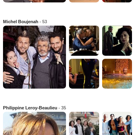
Michel Boujenah
- 53
Philippine Leroy-Beaulieu
- 35