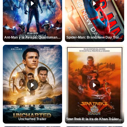
Ant-Man y la Avispa: Quantumanía Tráiler (2)
Spider-Man: Brand New Day Tráiler (3)
Uncharted Trailer
Star Trek II: la ira de Khan Tráiler VO