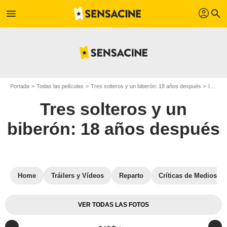
profil
menu
search
Portada
Todas las películas
Tres solteros y un biberón: 18 años después
Imágenes de la película Tres solteros y un biberón: 18 años después
Tres solteros y un
biberón: 18 años después
Home
Tráilers y Vídeos
Reparto
Críticas de Medios
VER TODAS LAS FOTOS