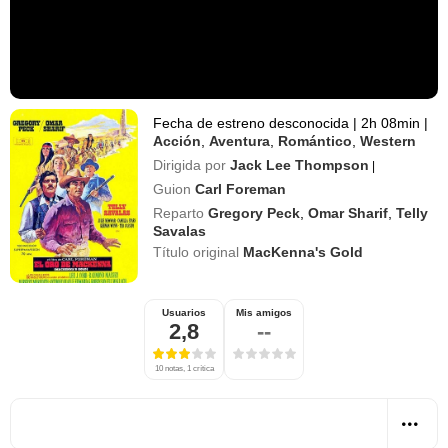
Fecha de estreno desconocida
|
2h 08min
|
Acción
,
Aventura
,
Romántico
,
Western
Dirigida por
Jack Lee Thompson
|
Guion
Carl Foreman
Reparto
Gregory Peck
,
Omar Sharif
,
Telly
Savalas
Título original
MacKenna's Gold
Usuarios
Mis amigos
2,8
--
10 notas, 1 crítica