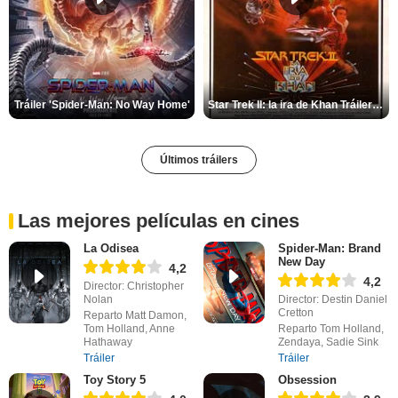
Tráiler 'Spider-Man: No Way Home'
Star Trek II: la ira de Khan Tráiler VO
Últimos tráilers
Las mejores películas en cines
La Odisea
Spider-Man: Brand
New Day
4,2
4,2
Director: Christopher
Nolan
Director: Destin Daniel
Cretton
Reparto Matt Damon,
Tom Holland, Anne
Reparto Tom Holland,
Hathaway
Zendaya, Sadie Sink
Tráiler
Tráiler
Toy Story 5
Obsession