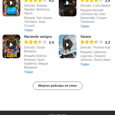
4,0
3,9
Director: Andrew
Director: Curry Barker
Stanton, McKenna
Reparto Michael
Harris
Johnston (II), Inde
Reparto Tom Hanks,
Navarrette, Cooper
Tim Allen, Joan
Tomlinson
Cusack
Tráiler
Tráiler
Haciendo amigos
Vaiana
3,4
3,3
Director: David
Director: Thomas Kail
Marqués
Reparto Catherine
Reparto Antonio
Laga'aia, Dwayne
Resines, Quim
Johnson, Rena Owen
Gutiérrez, Megan
Tráiler
Montaner
Tráiler
Mejores películas en cines