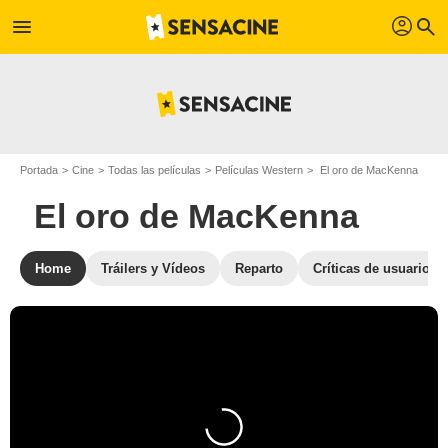
profil
menu
search
Portada
Cine
Todas las películas
Películas Western
El oro de MacKenna
El oro de MacKenna
Home
Tráilers y Vídeos
Reparto
Críticas de usuarios