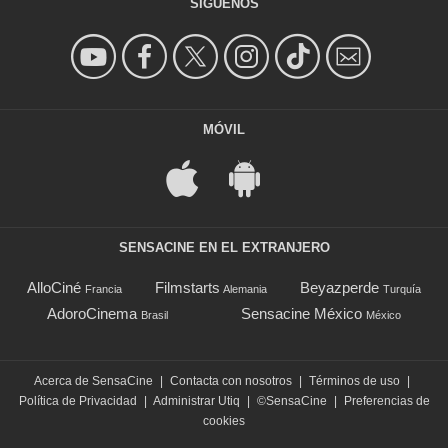
SÍGUENOS
MÓVIL
SENSACINE EN EL EXTRANJERO
AlloCiné
Filmstarts
Beyazperde
Francia
Alemania
Turquía
AdoroCinema
Sensacine México
Brasil
México
Acerca de SensaCine
|
Contacta con nosotros
|
Términos de uso
|
Política de Privacidad
|
Administrar Utiq
|
©SensaCine
|
Preferencias de
cookies