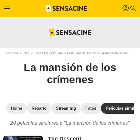
profil
menu
search
Portada
Cine
Todas las películas
Películas de Terror
La mansión de los crímenes
La mansión de los
crímenes
Home
Reparto
Streaming
Fotos
Películas similar
20 películas similares a "La mansión de los crímenes"
The Descent