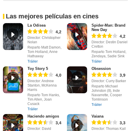
Las mejores películas en cines
La Odisea
Spider-Man: Brand
New Day
4,2
4,2
Director: Christopher
Nolan
Director: Destin Daniel
Cretton
Reparto Matt Damon,
Tom Holland, Anne
Reparto Tom Holland,
Hathaway
Zendaya, Sadie Sink
Tráiler
Tráiler
Toy Story 5
Obsession
4,0
3,9
Director: Andrew
Director: Curry Barker
Stanton, McKenna
Reparto Michael
Harris
Johnston (II), Inde
Reparto Tom Hanks,
Navarrette, Cooper
Tim Allen, Joan
Tomlinson
Cusack
Tráiler
Tráiler
Haciendo amigos
Vaiana
3,4
3,3
Director: David
Director: Thomas Kail