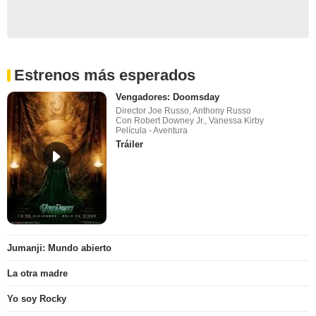
Estrenos más esperados
Vengadores: Doomsday
Director Joe Russo, Anthony Russo
Con Robert Downey Jr., Vanessa Kirby
Película - Aventura
Tráiler
Jumanji: Mundo abierto
La otra madre
Yo soy Rocky