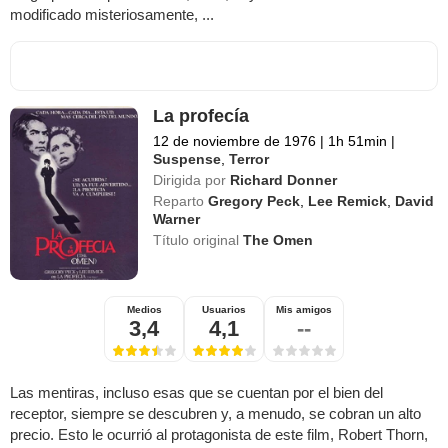
modificado misteriosamente, ...
La profecía
12 de noviembre de 1976
|
1h 51min
|
Suspense
,
Terror
Dirigida por
Richard Donner
Reparto
Gregory Peck
,
Lee Remick
,
David
Warner
Título original
The Omen
Medios
Usuarios
Mis amigos
3,4
4,1
--
Las mentiras, incluso esas que se cuentan por el bien del
receptor, siempre se descubren y, a menudo, se cobran un alto
precio. Esto le ocurrió al protagonista de este film, Robert Thorn,