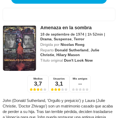
Amenaza en la sombra
18 de septiembre de 1974
|
1h 52min
|
Drama
,
Suspense
,
Terror
Dirigida por
Nicolas Roeg
Reparto
Donald Sutherland
,
Julie
Christie
,
Hilary Mason
Título original
Don't Look Now
Medios
Usuarios
Mis amigos
3,7
3,1
--
John (Donald Sutherland, 'Orgullo y prejuicio') y Laura (Julie
Christie, 'Doctor Zhivago') son un matrimonio casado que acaba
de perder a su hija. Tras tan terrible pérdida, deciden trasladarse
a Venecia para que John pueda restaurar una antigua iglesia.