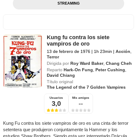
STREAMING
Kung fu contra los siete
vampiros de oro
13 de febrero de 1976
|
1h 23min
|
Acción
,
Terror
Dirigida por
Roy Ward Baker
,
Chang Cheh
Reparto
Hark-On Fung
,
Peter Cushing
,
David Chiang
Título original
The Legend of the 7 Golden Vampires
Usuarios
Mis amigos
3,0
--
Kung Fu contra los siete vampiros de oro es una cinta de terror
setentera que produjeron conjuntamente la Hammer y los
estudios Shaw Brothers. Siendo esta vez interpretado Drácula