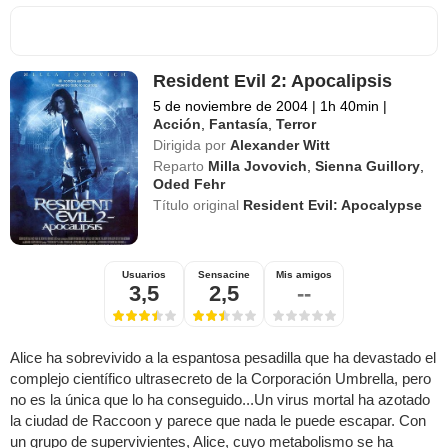
Resident Evil 2: Apocalipsis
5 de noviembre de 2004
|
1h 40min
|
Acción
,
Fantasía
,
Terror
Dirigida por
Alexander Witt
Reparto
Milla Jovovich
,
Sienna Guillory
,
Oded Fehr
Título original
Resident Evil: Apocalypse
Usuarios
Sensacine
Mis amigos
3,5
2,5
--
Alice ha sobrevivido a la espantosa pesadilla que ha devastado el
complejo científico ultrasecreto de la Corporación Umbrella, pero
no es la única que lo ha conseguido...Un virus mortal ha azotado
la ciudad de Raccoon y parece que nada le puede escapar. Con
un grupo de supervivientes, Alice, cuyo metabolismo se ha