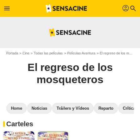
profil
menu
search
Portada
Cine
Todas las películas
Películas Aventura
El regreso de los mosqueteros
El regreso de los
mosqueteros
Home
Noticias
Tráilers y Vídeos
Reparto
Críticas
Carteles