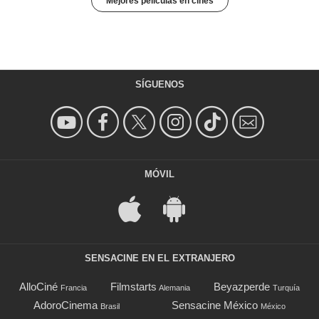
Mejores películas en cines
SÍGUENOS
MÓVIL
SENSACINE EN EL EXTRANJERO
AlloCiné
Filmstarts
Beyazperde
Francia
Alemania
Turquía
AdoroCinema
Sensacine México
Brasil
México