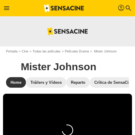
profil
menu
search
Portada
Cine
Todas las películas
Películas Drama
Mister Johnson
Mister Johnson
Home
Tráilers y Vídeos
Reparto
Crítica de SensaCine