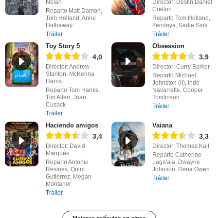
Nolan
Director: Destin Daniel
Cretton
Reparto Matt Damon,
Tom Holland, Anne
Reparto Tom Holland,
Hathaway
Zendaya, Sadie Sink
Tráiler
Tráiler
Toy Story 5
Obsession
4,0
3,9
Director: Andrew
Director: Curry Barker
Stanton, McKenna
Reparto Michael
Harris
Johnston (II), Inde
Reparto Tom Hanks,
Navarrette, Cooper
Tim Allen, Joan
Tomlinson
Cusack
Tráiler
Tráiler
Haciendo amigos
Vaiana
3,4
3,3
Director: David
Director: Thomas Kail
Marqués
Reparto Catherine
Reparto Antonio
Laga'aia, Dwayne
Resines, Quim
Johnson, Rena Owen
Gutiérrez, Megan
Tráiler
Montaner
Tráiler