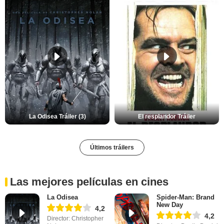
La Odisea Tráiler (3)
El resplandor Tráiler
Últimos tráilers
Las mejores películas en cines
La Odisea
Spider-Man: Brand
New Day
4,2
4,2
Director: Christopher