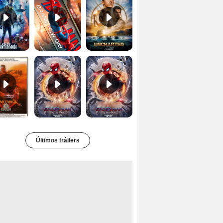
Star Trek II: la ira de Khan Tráiler VO
Spider-Man: No Way Home Teaser
Tráiler 'Spider-Man: No Way Home'
Últimos tráilers