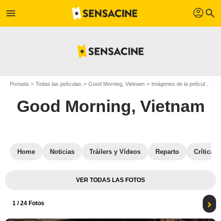
profil
menu
search
Portada
Todas las películas
Good Morning, Vietnam
Imágenes de la película Good Morning, Vietnam
Good Morning, Vietnam
Home
Noticias
Tráilers y Vídeos
Reparto
Críticas
VER TODAS LAS FOTOS
1
/ 24 Fotos