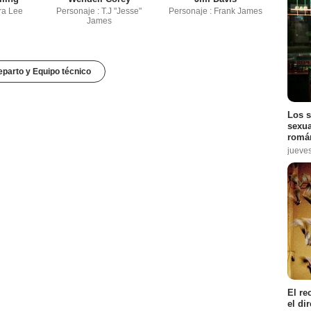
ra Lee
Personaje : T.J "Jesse"
Personaje : Frank James
James
parto y Equipo técnico
Los s
sexua
román
jueve
El re
el di