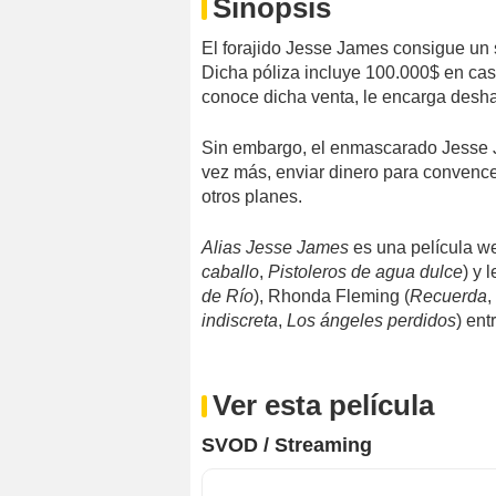
Sinopsis
El forajido Jesse James consigue un 
Dicha póliza incluye 100.000$ en cas
conoce dicha venta, le encarga desha
Sin embargo, el enmascarado Jesse Ja
vez más, enviar dinero para convencer
otros planes.
Alias Jesse James
es una película we
caballo
,
Pistoleros de agua dulce
) y
de Río
), Rhonda Fleming (
Recuerda
,
indiscreta
,
Los ángeles perdidos
) ent
Ver esta película
SVOD / Streaming