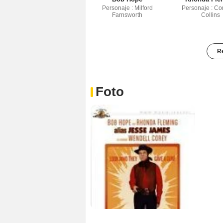
Personaje : Milford
Personaje : Co
Farnsworth
Collins
Re
Foto