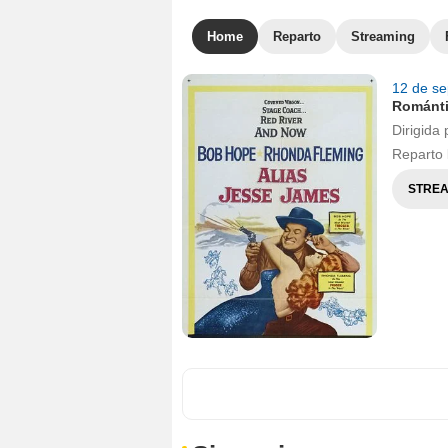
Home
Reparto
Streaming
12 de s
Románt
Dirigida 
Reparto
STREA