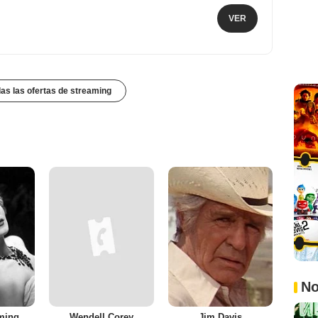
VER
das las ofertas de streaming
No
ming
Wendell Corey
Jim Davis