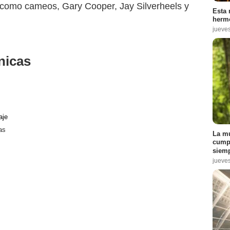
como cameos, Gary Cooper, Jay Silverheels y
Esta 
hermo
jueve
nicas
aje
as
La mu
cumpl
siemp
jueve