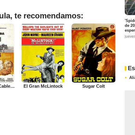
ícula, te recomendamos:
'Spid
de 20
espe
jueve
Es
Al
La balada de Cable Hogue
El Gran McLintock
Sugar Colt