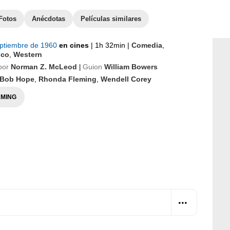
Fotos
Anécdotas
Películas similares
eptiembre de 1960
en cines
|
1h 32min
|
Comedia
,
ico
,
Western
por
Norman Z. McLeod
Guion
William Bowers
|
Bob Hope
,
Rhonda Fleming
,
Wendell Corey
MING