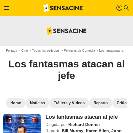
profil
menu
search
Portada
Cine
Todas las películas
Películas de Comedia
Los fantasmas atacan al jefe
Los fantasmas atacan al
jefe
Home
Noticias
Tráilers y Vídeos
Reparto
Críticas
Los fantasmas atacan al jefe
Dirigida por
Richard Donner
Reparto
Bill Murray
,
Karen Allen
,
John