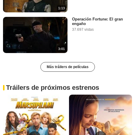
1:13
Operación Fortune: El gran
engaño
37.697 vistas
3:01
Más tráilers de películas
Tráilers de próximos estrenos