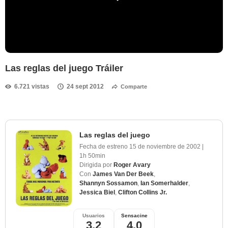
Las reglas del juego Tráiler
6.721 vistas
24 sept 2012
Comparte
Las reglas del juego
Fecha de estreno
15 de noviembre de 2002
|
1h 50min
Dirigida por
Roger Avary
Con
James Van Der Beek
,
Shannyn Sossamon
,
Ian Somerhalder
,
Jessica Biel
,
Clifton Collins Jr.
Usuarios
Sensacine
3,2
4,0