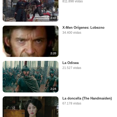
811.898 vistas
2:47
X-Men Orígenes: Lobezno
34.400 vistas
2:20
La Odisea
21.527 vistas
2:24
La doncella (The Handmaiden)
67.178 vistas