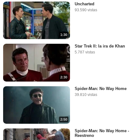
Uncharted
93.590 vistas
1:30
Star Trek II: la ira de Khan
5.787 vistas
2:30
Spider-Man: No Way Home
39.810 vistas
2:50
Spider-Man: No Way Home -
Reestreno