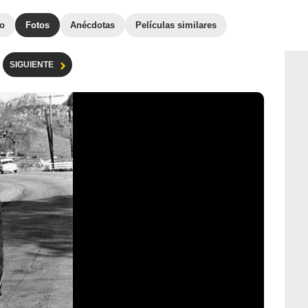
to
Fotos
Anécdotas
Películas similares
SIGUIENTE