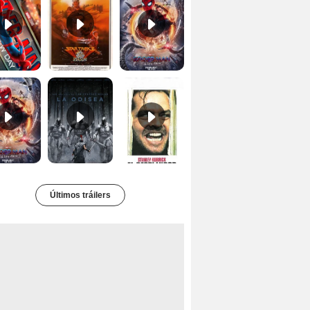
Tráiler 'Spider-Man: No Way Home'
La Odisea Tráiler (3)
El resplandor Tráiler
Últimos tráilers