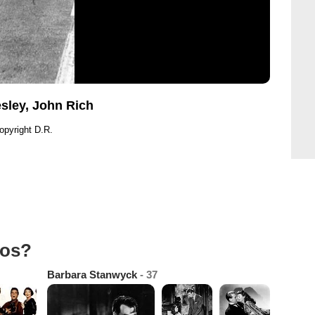
esley, John Rich
opyright D.R.
tos?
Barbara Stanwyck
- 37