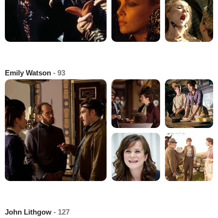
Emily Watson
- 93
John Lithgow
- 127