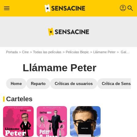
profil
menu
search
Portada
Cine
Todas las películas
Películas Biopic
Llámame Peter
Galeria de fotos de la película Llámame Peter
Llámame Peter
Home
Reparto
Críticas de usuarios
Crítica de SensaC
Carteles