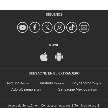
SÍGUENOS
MÓVIL
SENSACINE EN EL EXTRANJERO
AlloCiné
Filmstarts
Beyazperde
Francia
Alemania
Turquía
AdoroCinema
Sensacine México
Brasil
México
Acerca de SensaCine
|
Contacta con nosotros
|
Términos de uso
|