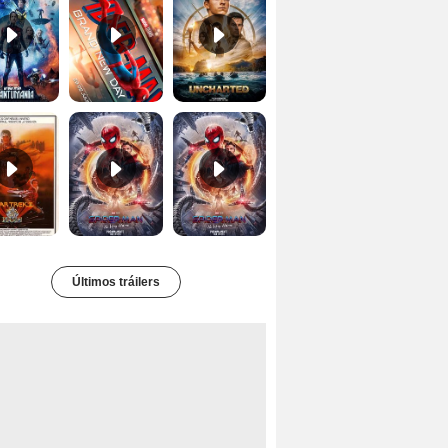
Star Trek II: la ira de Khan Tráiler VO
Spider-Man: No Way Home Teaser
Tráiler 'Spider-Man: No Way Home'
Últimos tráilers