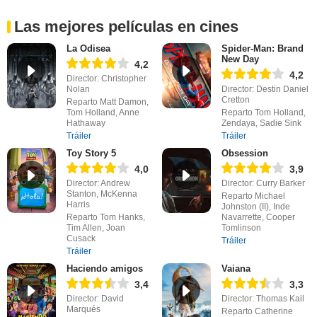
Las mejores películas en cines
La Odisea
Spider-Man: Brand
New Day
4,2
4,2
Director: Christopher
Nolan
Director: Destin Daniel
Cretton
Reparto Matt Damon,
Tom Holland, Anne
Reparto Tom Holland,
Hathaway
Zendaya, Sadie Sink
Tráiler
Tráiler
Toy Story 5
Obsession
4,0
3,9
Director: Andrew
Director: Curry Barker
Stanton, McKenna
Reparto Michael
Harris
Johnston (II), Inde
Reparto Tom Hanks,
Navarrette, Cooper
Tim Allen, Joan
Tomlinson
Cusack
Tráiler
Tráiler
Haciendo amigos
Vaiana
3,4
3,3
Director: David
Director: Thomas Kail
Marqués
Reparto Catherine