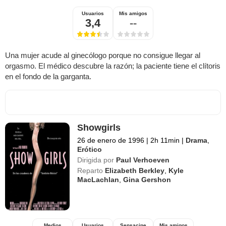
Usuarios
Mis amigos
3,4
--
Una mujer acude al ginecólogo porque no consigue llegar al
orgasmo. El médico descubre la razón; la paciente tiene el clítoris
en el fondo de la garganta.
Showgirls
26 de enero de 1996
|
2h 11min
|
Drama
,
Erótico
Dirigida por
Paul Verhoeven
Reparto
Elizabeth Berkley
,
Kyle
MacLachlan
,
Gina Gershon
Medios
Usuarios
Sensacine
Mis amigos