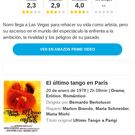
2,3
2,9
4,0
--
Nomi llega a Las Vegas para rehacer su vida como artista, pero
su ascenso en el mundo del espectáculo la enfrenta a la
ambición, la rivalidad y los peligros de su pasado.
VER EN AMAZON PRIME VIDEO
El último tango en París
20 de enero de 1978
|
2h 09min
|
Drama
,
Erótico
,
Romántico
Dirigida por
Bernardo Bertolucci
Reparto
Marlon Brando
,
Maria Schneider
,
Maria Michi
Título original
Ultimo Tango a Parigi