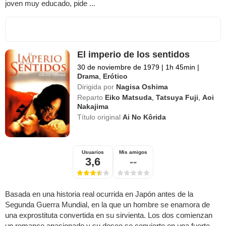
joven muy educado, pide ...
El imperio de los sentidos
30 de noviembre de 1979
|
1h 45min
|
Drama
,
Erótico
Dirigida por
Nagisa Oshima
Reparto
Eiko Matsuda
,
Tatsuya Fuji
,
Aoi
Nakajima
Título original
Ai No Kôrida
Usuarios
Mis amigos
3,6
--
Basada en una historia real ocurrida en Japón antes de la
Segunda Guerra Mundial, en la que un hombre se enamora de
una exprostituta convertida en su sirvienta. Los dos comienzan
un romance apasionado y su deseo se convierte en una fuerte