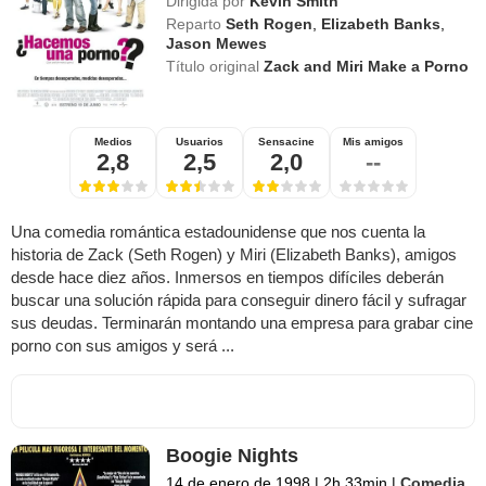
Dirigida por
Kevin Smith
Reparto
Seth Rogen
,
Elizabeth Banks
,
Jason Mewes
Título original
Zack and Miri Make a Porno
Medios
Usuarios
Sensacine
Mis amigos
2,8
2,5
2,0
--
Una comedia romántica estadounidense que nos cuenta la
historia de Zack (Seth Rogen) y Miri (Elizabeth Banks), amigos
desde hace diez años. Inmersos en tiempos difíciles deberán
buscar una solución rápida para conseguir dinero fácil y sufragar
sus deudas. Terminarán montando una empresa para grabar cine
porno con sus amigos y será ...
Boogie Nights
14 de enero de 1998
|
2h 33min
|
Comedia