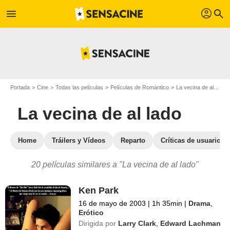
profil
menu
search
Portada
Cine
Todas las películas
Películas de Romántico
La vecina de al lado
La vecina de al lado
Home
Tráilers y Vídeos
Reparto
Críticas de usuarios
20 películas similares a "La vecina de al lado"
Ken Park
16 de mayo de 2003
|
1h 35min
|
Drama
,
Erótico
Dirigida por
Larry Clark
,
Edward Lachman