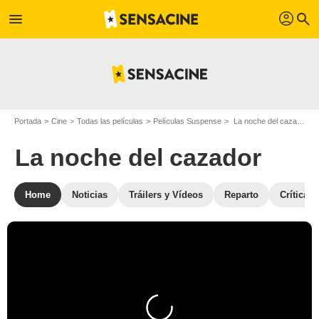
profil
menu
search
Portada
Cine
Todas las películas
Películas Suspense
La noche del cazador
La noche del cazador
Home
Noticias
Tráilers y Vídeos
Reparto
Críticas