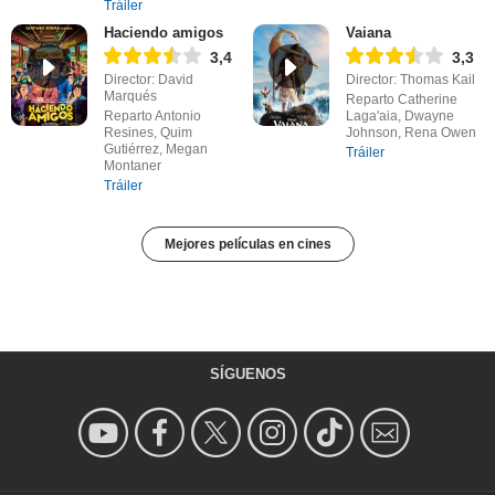
Tráiler
Haciendo amigos
Vaiana
3,4
3,3
Director: David
Director: Thomas Kail
Marqués
Reparto Catherine
Reparto Antonio
Laga'aia, Dwayne
Resines, Quim
Johnson, Rena Owen
Gutiérrez, Megan
Tráiler
Montaner
Tráiler
Mejores películas en cines
SÍGUENOS