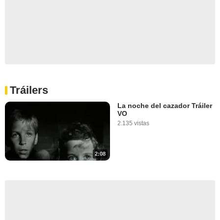
Tráilers
La noche del cazador Tráiler
VO
2.135 vistas
2:08