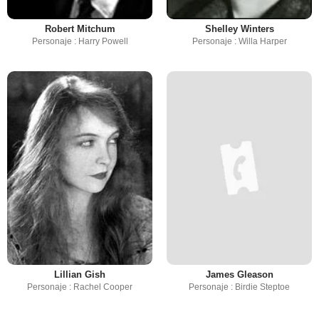
Robert Mitchum
Shelley Winters
Personaje : Harry Powell
Personaje : Willa Harper
Lillian Gish
James Gleason
Personaje : Rachel Cooper
Personaje : Birdie Steptoe