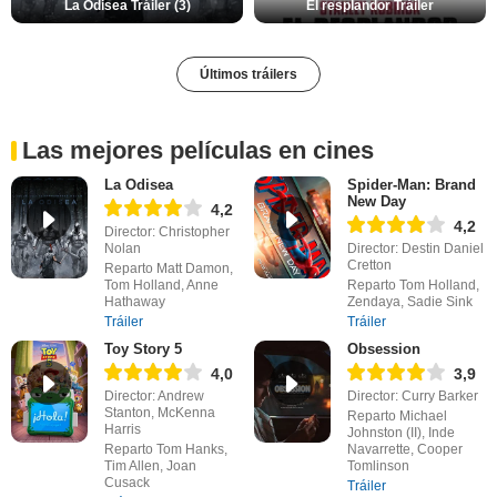
La Odisea Tráiler (3)
El resplandor Tráiler
Últimos tráilers
Las mejores películas en cines
La Odisea
Spider-Man: Brand
New Day
4,2
4,2
Director: Christopher
Nolan
Director: Destin Daniel
Cretton
Reparto Matt Damon,
Tom Holland, Anne
Reparto Tom Holland,
Hathaway
Zendaya, Sadie Sink
Tráiler
Tráiler
Toy Story 5
Obsession
4,0
3,9
Director: Andrew
Director: Curry Barker
Stanton, McKenna
Reparto Michael
Harris
Johnston (II), Inde
Reparto Tom Hanks,
Navarrette, Cooper
Tim Allen, Joan
Tomlinson
Cusack
Tráiler