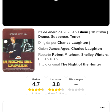
31 de enero de 2025
en Filmin
|
1h 32min
|
Drama
,
Suspense
,
Terror
Dirigida por
Charles Laughton
|
Guion
James Agee
,
Charles Laughton
Reparto
Robert Mitchum
,
Shelley Winters
,
Lillian Gish
Título original
The Night of the Hunter
Medios
Usuarios
Mis amigos
4,7
3,8
--
6 críticas
48 notas, 5 críticas