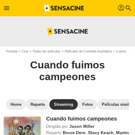
profil
menu
search
Portada
Cine
Todas las películas
Películas de Comedia dramática
Cuando fuimos campeones
Cuando fuimos
campeones
Home
Reparto
Streaming
Fotos
Películas similar
Cuando fuimos campeones
Dirigida por
Jason Miller
Reparto
Bruce Dern
,
Stacy Keach
,
Martin