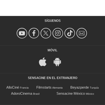
SÍGUENOS
MÓVIL
SENSACINE EN EL EXTRANJERO
AlloCiné
Filmstarts
Beyazperde
Francia
Alemania
Turquía
AdoroCinema
Sensacine México
Brasil
México