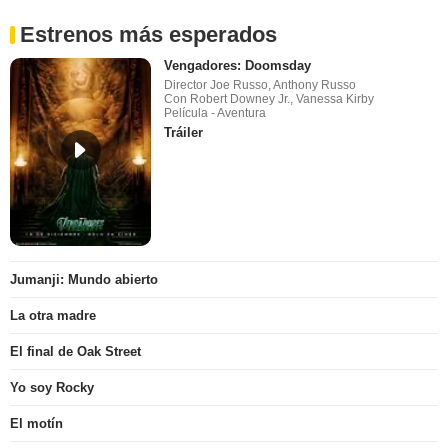
Estrenos más esperados
Vengadores: Doomsday
Director Joe Russo, Anthony Russo
Con Robert Downey Jr., Vanessa Kirby
Película - Aventura
Tráiler
Jumanji: Mundo abierto
La otra madre
El final de Oak Street
Yo soy Rocky
El motín