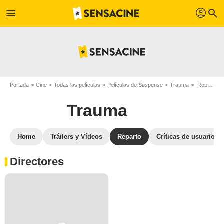
profil
menu
search
Portada
Cine
Todas las películas
Películas de Suspense
Trauma
Reparto Trauma
Trauma
Home
Tráilers y Vídeos
Reparto
Críticas de usuarios
Directores