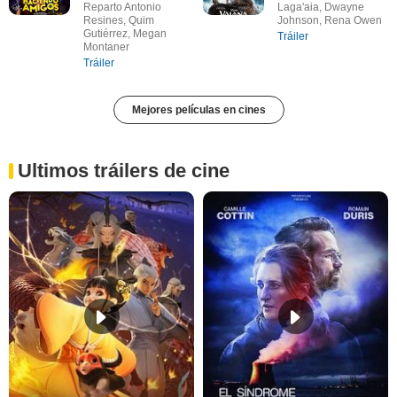
Reparto Antonio
Laga'aia, Dwayne
Resines, Quim
Johnson, Rena Owen
Gutiérrez, Megan
Tráiler
Montaner
Tráiler
Mejores películas en cines
Ultimos tráilers de cine