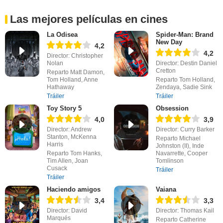
Las mejores películas en cines
La Odisea
Spider-Man: Brand
New Day
4,2
4,2
Director: Christopher
Nolan
Director: Destin Daniel
Cretton
Reparto Matt Damon,
Tom Holland, Anne
Reparto Tom Holland,
Hathaway
Zendaya, Sadie Sink
Tráiler
Tráiler
Toy Story 5
Obsession
4,0
3,9
Director: Andrew
Director: Curry Barker
Stanton, McKenna
Reparto Michael
Harris
Johnston (II), Inde
Reparto Tom Hanks,
Navarrette, Cooper
Tim Allen, Joan
Tomlinson
Cusack
Tráiler
Tráiler
Haciendo amigos
Vaiana
3,4
3,3
Director: David
Director: Thomas Kail
Marqués
Reparto Catherine