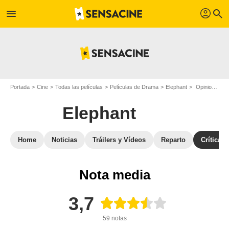
profil
menu
search
Portada
Cine
Todas las películas
Películas de Drama
Elephant
Opiniones sobre Elephant
Elephant
Home
Noticias
Tráilers y Vídeos
Reparto
Críticas
Nota media
3,7
59 notas