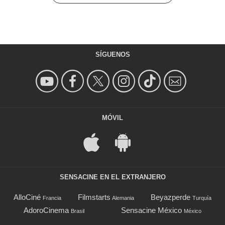
SÍGUENOS
MÓVIL
SENSACINE EN EL EXTRANJERO
AlloCiné
Filmstarts
Beyazperde
Francia
Alemania
Turquía
AdoroCinema
Sensacine México
Brasil
México