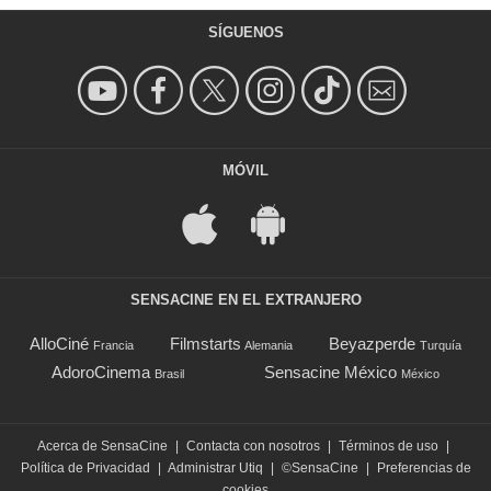
SÍGUENOS
MÓVIL
SENSACINE EN EL EXTRANJERO
AlloCiné
Filmstarts
Beyazperde
Francia
Alemania
Turquía
AdoroCinema
Sensacine México
Brasil
México
Acerca de SensaCine
|
Contacta con nosotros
|
Términos de uso
|
Política de Privacidad
|
Administrar Utiq
|
©SensaCine
|
Preferencias de
cookies