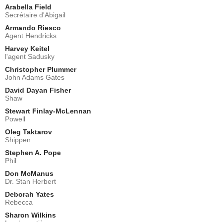
Arabella Field
Secrétaire d'Abigail
Armando Riesco
Agent Hendricks
Harvey Keitel
l'agent Sadusky
Christopher Plummer
John Adams Gates
David Dayan Fisher
Shaw
Stewart Finlay-McLennan
Powell
Oleg Taktarov
Shippen
Stephen A. Pope
Phil
Don McManus
Dr. Stan Herbert
Deborah Yates
Rebecca
Sharon Wilkins