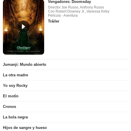
Vengadores: Doomsday
Director Joe Russo, Anthony Russo
Con Robert Downey Jr., Vanessa Kirby
Película - Aventura
Tráiler
Jumanji: Mundo abierto
La otra madre
Yo soy Rocky
El motín
Cronos
La bola negra
Hijos de sangre y hueso