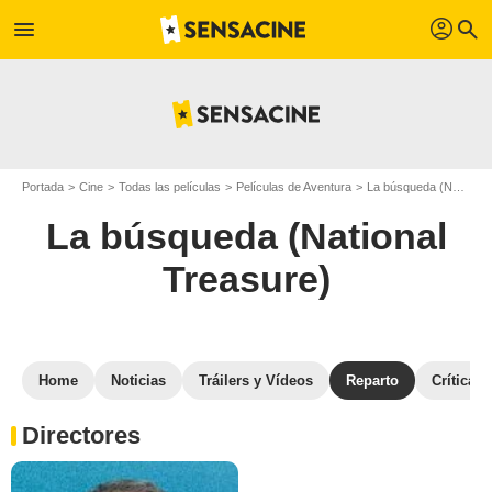
profil
menu
search
Portada
Cine
Todas las películas
Películas de Aventura
La búsqueda (National Treasure)
La búsqueda (National
Treasure)
Home
Noticias
Tráilers y Vídeos
Reparto
Críticas
Directores