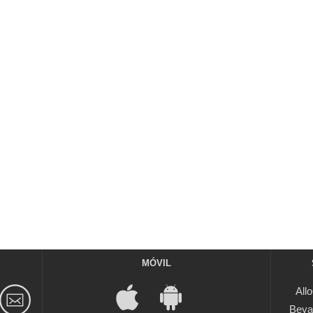
MÓVIL
All
Beya