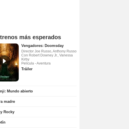
trenos más esperados
Vengadores: Doomsday
Director Joe Russo, Anthony Russo
Con Robert Downey Jr., Vanessa
Kirby
Película - Aventura
Tráiler
ji: Mundo abierto
ra madre
oy Rocky
tín