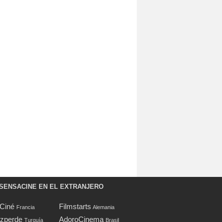
SENSACINE EN EL EXTRANJERO
oCiné
Filmstarts
Francia
Alemania
zperde
AdoroCinema
Turquía
Brasil