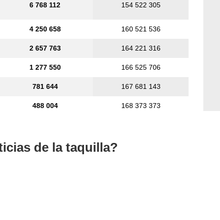
6 768 112
154 522 305
4 250 658
160 521 536
2 657 763
164 221 316
1 277 550
166 525 706
781 644
167 681 143
488 004
168 373 373
cias de la taquilla?