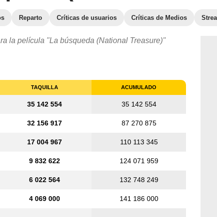
os
Reparto
Críticas de usuarios
Críticas de Medios
Stre
ra la película "La búsqueda (National Treasure)"
TAQUILLA
ACUMULADO
35 142 554
35 142 554
32 156 917
87 270 875
17 004 967
110 113 345
9 832 622
124 071 959
6 022 564
132 748 249
4 069 000
141 186 000