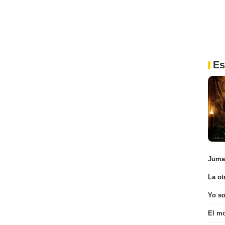
Es
Juman
La ot
Yo s
El mo