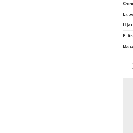
Cron
La bo
Hijos
El fi
Mars