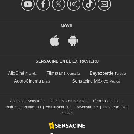
MÓVIL
SENSACINE EN EL EXTRANJERO
AlloCiné
Filmstarts
Beyazperde
Francia
Alemania
Turquía
AdoroCinema
Sensacine México
Brasil
México
Acerca de SensaCine
|
Contacta con nosotros
|
Términos de uso
|
Política de Privacidad
|
Administrar Utiq
|
©SensaCine
|
Preferencias de
cookies