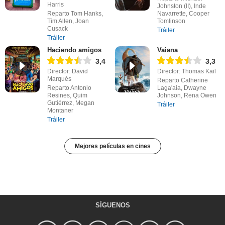
Harris
Johnston (II), Inde
Reparto Tom Hanks,
Navarrette, Cooper
Tim Allen, Joan
Tomlinson
Cusack
Tráiler
Tráiler
Haciendo amigos
Vaiana
3,4
3,3
Director: David
Director: Thomas Kail
Marqués
Reparto Catherine
Reparto Antonio
Laga'aia, Dwayne
Resines, Quim
Johnson, Rena Owen
Gutiérrez, Megan
Tráiler
Montaner
Tráiler
Mejores películas en cines
SÍGUENOS