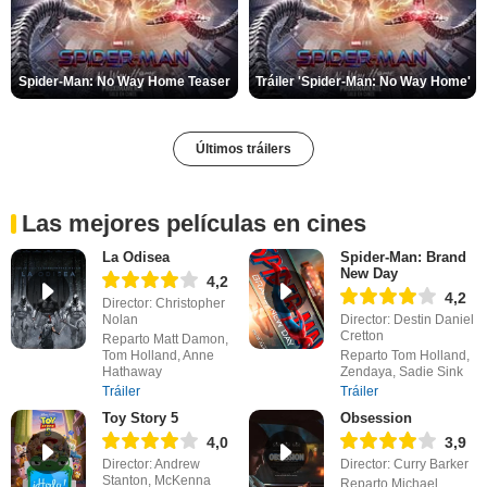
Spider-Man: No Way Home Teaser
Tráiler 'Spider-Man: No Way Home'
Últimos tráilers
Las mejores películas en cines
La Odisea
Spider-Man: Brand
New Day
4,2
4,2
Director: Christopher
Nolan
Director: Destin Daniel
Cretton
Reparto Matt Damon,
Tom Holland, Anne
Reparto Tom Holland,
Hathaway
Zendaya, Sadie Sink
Tráiler
Tráiler
Toy Story 5
Obsession
4,0
3,9
Director: Andrew
Director: Curry Barker
Stanton, McKenna
Reparto Michael