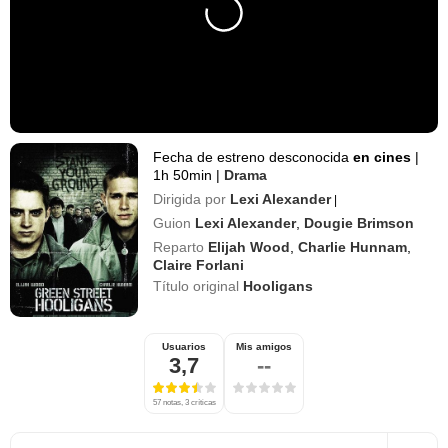
Fecha de estreno desconocida
en cines
|
1h 50min
|
Drama
Dirigida por
Lexi Alexander
|
Guion
Lexi Alexander
,
Dougie Brimson
Reparto
Elijah Wood
,
Charlie Hunnam
,
Claire Forlani
Título original
Hooligans
Usuarios
Mis amigos
3,7
--
57 notas, 3 críticas