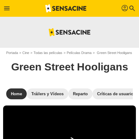
profil
menu
search
Portada
Cine
Todas las películas
Películas Drama
Green Street Hooligans
Green Street Hooligans
Home
Tráilers y Vídeos
Reparto
Críticas de usuarios