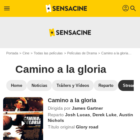
profil
menu
search
Portada
Cine
Todas las películas
Películas de Drama
Camino a la gloria
Ver 
Camino a la gloria
Home
Noticias
Tráilers y Vídeos
Reparto
Streami
Camino a la gloria
Dirigida por
James Gartner
Reparto
Josh Lucas
,
Derek Luke
,
Austin
Nichols
Título original
Glory road