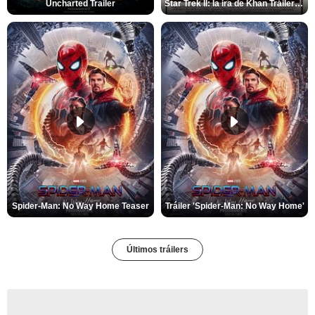
Uncharted Trailer
Star Trek II: la ira de Khan Tráiler VO
Spider-Man: No Way Home Teaser
Tráiler 'Spider-Man: No Way Home'
Últimos tráilers