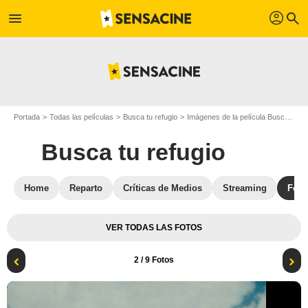
profil
menu
search
Portada
Todas las películas
Busca tu refugio
Imágenes de la película Busca tu refugio
Busca tu refugio
Home
Reparto
Críticas de Medios
Streaming
Foto
VER TODAS LAS FOTOS
2
/ 9 Fotos