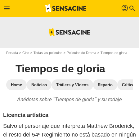
profil
menu
search
Portada
Cine
Todas las películas
Películas de Drama
Tiempos de gloria
Tiem
Tiempos de gloria
Home
Noticias
Tráilers y Vídeos
Reparto
Críticas
Anédotas sobre "Tiempos de gloria" y su rodaje
Licencia artística
Salvo el personaje que interpreta Matthew Broderick,
el resto del 54º Regimiento no está basado en ningún