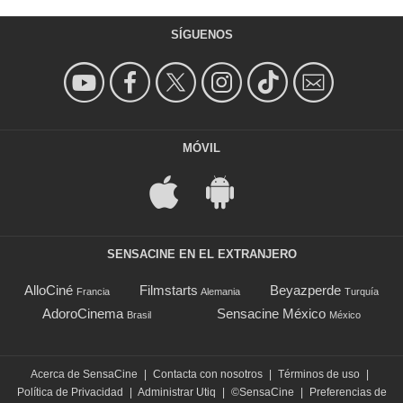
SÍGUENOS
MÓVIL
SENSACINE EN EL EXTRANJERO
AlloCiné
Filmstarts
Beyazperde
Francia
Alemania
Turquía
AdoroCinema
Sensacine México
Brasil
México
Acerca de SensaCine
|
Contacta con nosotros
|
Términos de uso
|
Política de Privacidad
|
Administrar Utiq
|
©SensaCine
|
Preferencias de