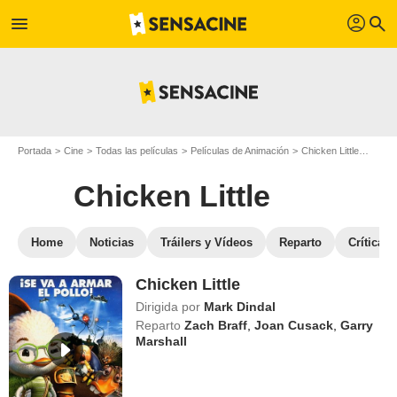
profil
menu
search
Portada
Cine
Todas las películas
Películas de Animación
Chicken Little
Ver C
Chicken Little
Home
Noticias
Tráilers y Vídeos
Reparto
Críticas
Chicken Little
Dirigida por
Mark Dindal
Reparto
Zach Braff
,
Joan Cusack
,
Garry
Marshall