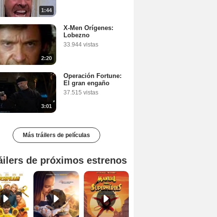
1:44
X-Men Orígenes:
Lobezno
33.944 vistas
2:20
Operación Fortune:
El gran engaño
37.515 vistas
3:01
Más tráilers de películas
áilers de próximos estrenos
Marsupilami Tráiler
Kangaroo: Una aventura en Australia Tráiler
Manual para superhéroes: La máscara roja Tráiler