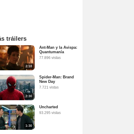
s tráilers
Ant-Man y la Avispa:
Quantumanía
77.896 vistas
2:18
Spider-Man: Brand
New Day
7.721 vistas
2:30
Uncharted
93.295 vistas
1:30