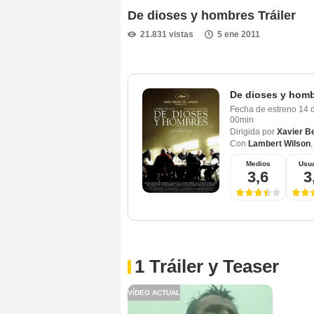
De dioses y hombres Tráiler
21.831 vistas
5 ene 2011
De dioses y hom
Fecha de estreno
14 
00min
Dirigida por
Xavier B
Con
Lambert Wilson
Medios
Usua
3,6
3
1 Tráiler y Teaser
VÍDEO ACTUAL