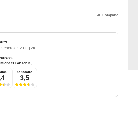
Comparte
bres
de enero de 2011
|
2h
eauvois
,
Michael Lonsdale
,
Olivier Rabourdin
,
Philippe Laudenbach
,
Jacques Herlin
rios
Sensacine
,4
3,5