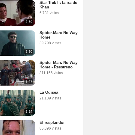
Star Trek II: la ira de
Khan
5.731 vistas
2:30
Spider-Man: No Way
Home
39.798 vistas
2:50
Spider-Man: No Way
Home - Reestreno
811.156 vistas
2:47
La Odisea
21.139 vistas
2:24
El resplandor
85.396 vistas