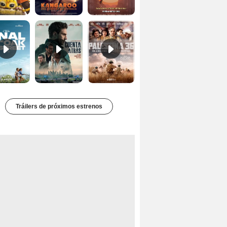
El final de Oak Street Tráiler
Cuentra atrás Tráiler
Palestina 36 Tráiler VOSE
Tráilers de próximos estrenos