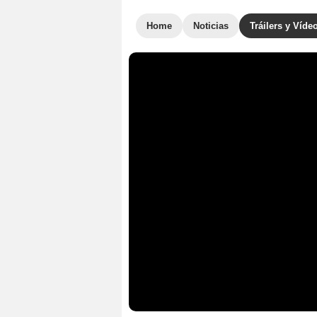
Home
Noticias
Tráilers y Víde