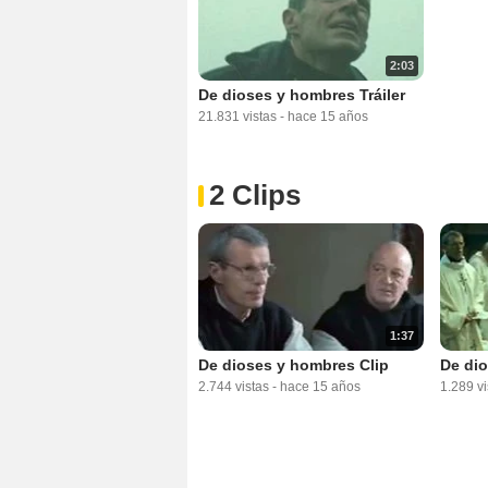
2:03
De dioses y hombres Tráiler
21.831 vistas
-
hace 15 años
2 Clips
1:37
De dioses y hombres Clip
De dio
2.744 vistas
-
hace 15 años
1.289 vi