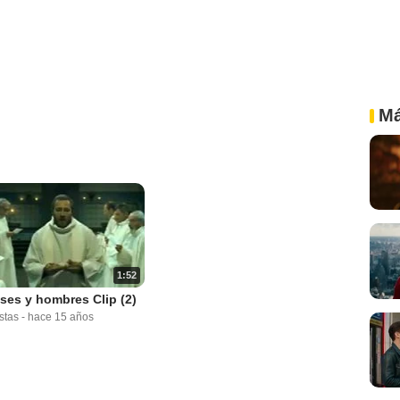
Má
1:52
ses y hombres Clip (2)
stas
-
hace 15 años