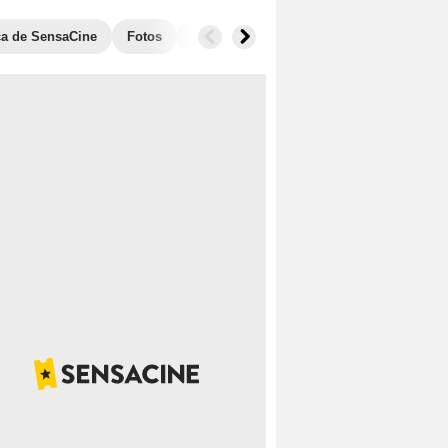
ica de SensaCine
Fotos
Banda sonora
Películas similares