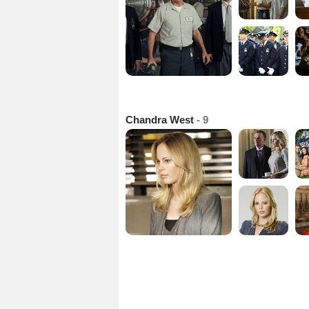
Chandra West
- 9