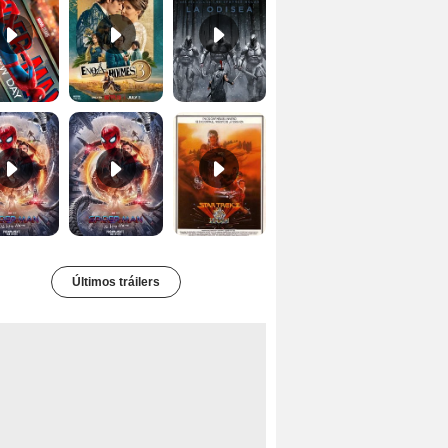
Spider-Man: No Way Home Teaser
Tráiler 'Spider-Man: No Way Home'
Star Trek II: la ira de Khan Tráiler VO
Últimos tráilers