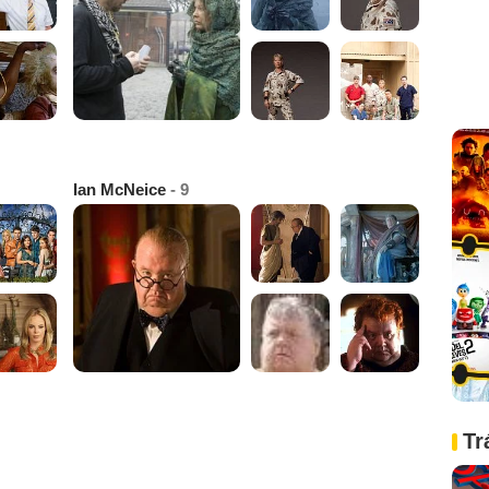
Ian McNeice
- 9
Tr