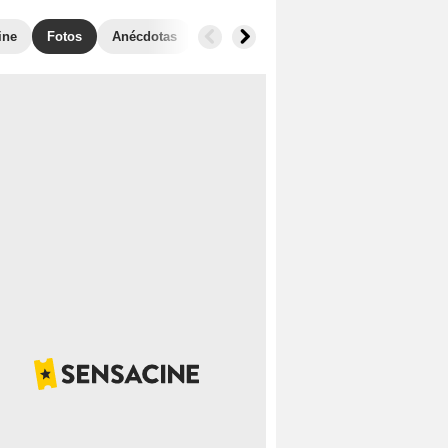
ine
Fotos
Anécdotas
Taquilla
Películas similares