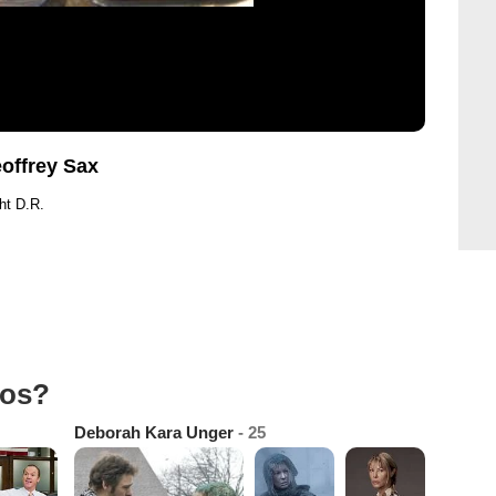
eoffrey Sax
ht D.R.
tos?
Deborah Kara Unger
- 25