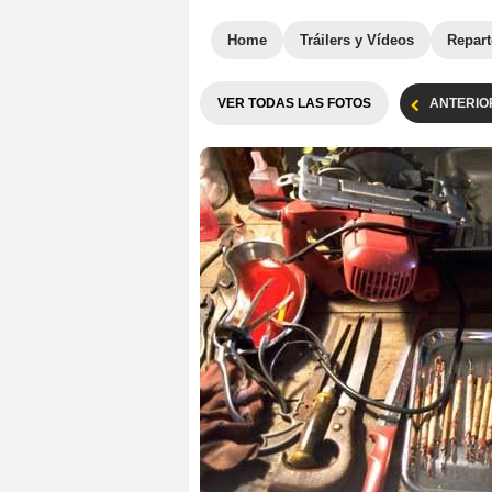
Home
Tráilers y Vídeos
Repar
VER TODAS LAS FOTOS
ANTERIO